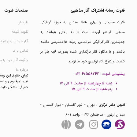
قنوت رسانه اشتراک آثار مذهبی
صفحات قنوت
قنوت محیطی را برای علاقه مندان به حوزه گرافیکی
طراحان
تقویم شیعه
مذهبی فراهم آورده است تا به راحتی بتوانند به
آثار خود را بفروشید
جدیدترین آثار گرافیکی در تمامی زمینه ها دسترسی داشته
تماس با ما
باشند و با دانلود آثار بارگذاری شده بصورت لایه باز، بر
چگونه آثار خود را ب
کیفیت و تنوع آثار تولیدی خود بیافزایند
درباره ما
پشتیبانی قنوت :
021 40558242
تمای حقوق این وب
کپی غیرقانونی و است
شنبه تا چهارشنبه از ساعت 9 الی 17
حقوقی مشکل دارد
پنجشنبه از ساعت 9 الی 15
آدرس دفتر مرکزی :
تهران - شهر گلستان - بلوار گلستان -
میدان ارغون - ساختمان 176 - واحد 601