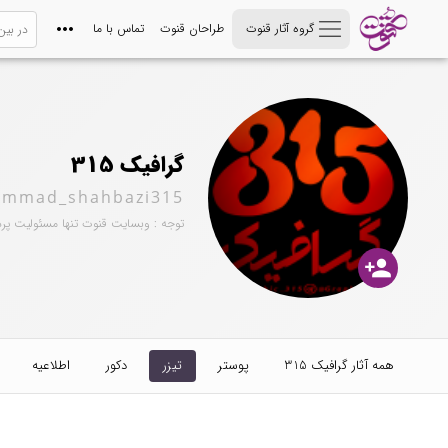
گروه آثار قنوت
طراحان قنوت
تماس با ما
گرافیک 315
mmad_shahbazi315
توجه : وبسایت قنوت تنها مسئولیت پر
person_add
همه آثار گرافیک 315
پوستر
تیزر
دکور
اطلاعیه