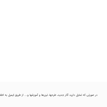
در صورتی که تمایل دارید آثار جدید، طرحها، تیزرها و آموزشها و.... از طریق ایمیل به ا