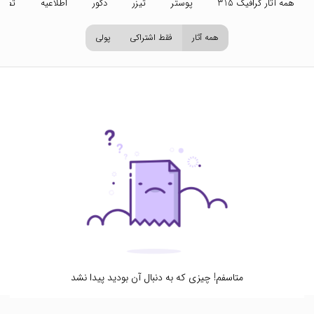
همه آثار گرافیک 315
پوستر
تیزر
دکور
اطلاعیه
تصاو
همه آثار
فقط اشتراکی
پولی
متاسفم! چیزی که به دنبال آن بودید پیدا نشد