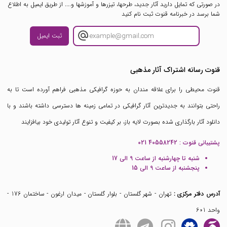
در صورتی که تمایل دارید آثار جدید، طرحها، تیزرها و آموزشها و.... از طریق ایمیل به اطلاع
شما برسد در خبرنامه قنوت ثبت نام کنید
ثبت ایمیل
قنوت رسانه اشتراک آثار مذهبی
قنوت محیطی را برای علاقه مندان به حوزه گرافیکی مذهبی فراهم آورده است تا به
راحتی بتوانند به جدیدترین آثار گرافیکی در تمامی زمینه ها دسترسی داشته باشند و با
دانلود آثار بارگذاری شده بصورت لایه باز، بر کیفیت و تنوع آثار تولیدی خود بیافزایند
پشتیبانی قنوت :
021 40558242
شنبه تا چهارشنبه از ساعت 9 الی 17
پنجشنبه از ساعت 9 الی 15
آدرس دفتر مرکزی :
تهران - شهر گلستان - بلوار گلستان - میدان ارغون - ساختمان 176 -
واحد 601