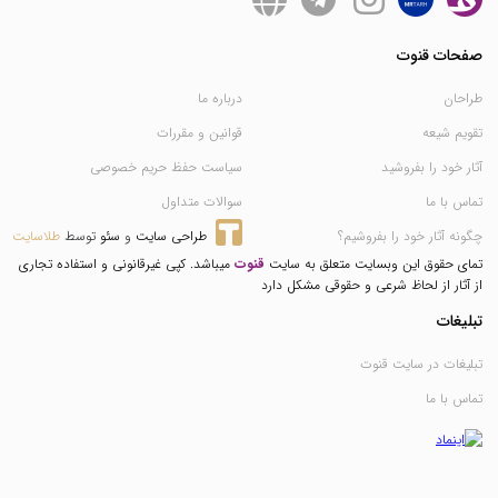
صفحات قنوت
طراحان
درباره ما
تقویم شیعه
قوانین و مقررات
آثار خود را بفروشید
سیاست حفظ حریم خصوصی
تماس با ما
سوالات متداول
چگونه آثار خود را بفروشیم؟
طراحی سایت
 و 
سئو
 توسط 
طلاسایت
تمای حقوق این وبسایت متعلق به سایت
قنوت
میباشد. کپی غیرقانونی و استفاده تجاری
از آثار از لحاظ شرعی و حقوقی مشکل دارد
تبلیغات
تبلیغات در سایت قنوت
تماس با ما