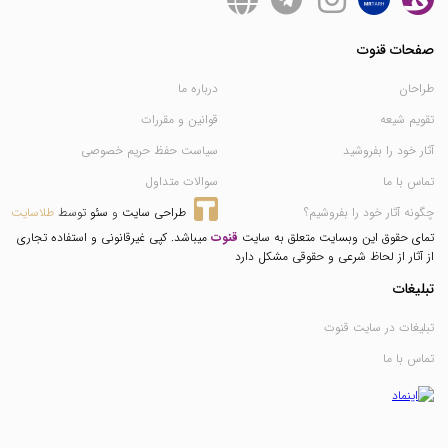
صفحات قنوت
طراحان
درباره ما
تقویم شیعه
قوانین و مقررات
آثار خود را بفروشید
سیاست حفظ حریم خصوصی
تماس با ما
سوالات متداول
چگونه آثار خود را بفروشیم؟
طراحی سایت
 و 
سئو
 توسط 
طلاسایت
تمای حقوق این وبسایت متعلق به سایت
قنوت
میباشد. کپی غیرقانونی و استفاده تجاری
از آثار از لحاظ شرعی و حقوقی مشکل دارد
تبلیغات
تبلیغات در سایت قنوت
تماس با ما