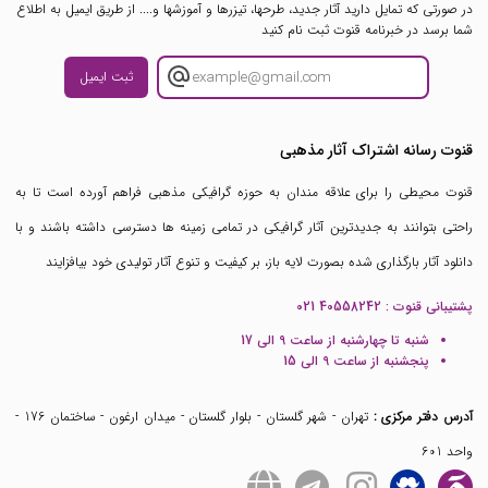
در صورتی که تمایل دارید آثار جدید، طرحها، تیزرها و آموزشها و.... از طریق ایمیل به اطلاع
شما برسد در خبرنامه قنوت ثبت نام کنید
ثبت ایمیل
قنوت رسانه اشتراک آثار مذهبی
قنوت محیطی را برای علاقه مندان به حوزه گرافیکی مذهبی فراهم آورده است تا به
راحتی بتوانند به جدیدترین آثار گرافیکی در تمامی زمینه ها دسترسی داشته باشند و با
دانلود آثار بارگذاری شده بصورت لایه باز، بر کیفیت و تنوع آثار تولیدی خود بیافزایند
پشتیبانی قنوت :
021 40558242
شنبه تا چهارشنبه از ساعت 9 الی 17
پنجشنبه از ساعت 9 الی 15
آدرس دفتر مرکزی :
تهران - شهر گلستان - بلوار گلستان - میدان ارغون - ساختمان 176 -
واحد 601