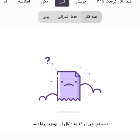
همه آثار گرافیک 315
پوستر
تیزر
دکور
اطلاعیه
تصاو
همه آثار
فقط اشتراکی
پولی
متاسفم! چیزی که به دنبال آن بودید پیدا نشد