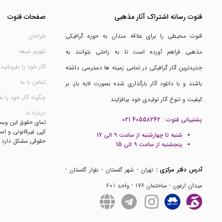
قنوت رسانه اشتراک آثار مذهبی
صفحات قنوت
قنوت محیطی را برای علاقه مندان به حوزه گرافیکی
طراحان
تقویم شیعه
مذهبی فراهم آورده است تا به راحتی بتوانند به
آثار خود را بفروشید
جدیدترین آثار گرافیکی در تمامی زمینه ها دسترسی داشته
تماس با ما
باشند و با دانلود آثار بارگذاری شده بصورت لایه باز، بر
چگونه آثار خود را ب
کیفیت و تنوع آثار تولیدی خود بیافزایند
درباره ما
پشتیبانی قنوت :
021 40558242
تمای حقوق این وب
کپی غیرقانونی و است
شنبه تا چهارشنبه از ساعت 9 الی 17
حقوقی مشکل دارد
پنجشنبه از ساعت 9 الی 15
آدرس دفتر مرکزی :
تهران - شهر گلستان - بلوار گلستان -
میدان ارغون - ساختمان 176 - واحد 601