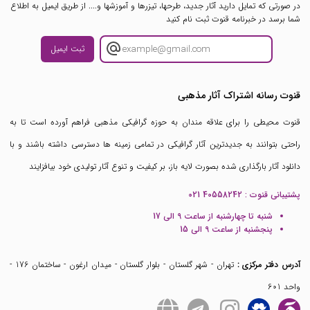
در صورتی که تمایل دارید آثار جدید، طرحها، تیزرها و آموزشها و.... از طریق ایمیل به اطلاع
شما برسد در خبرنامه قنوت ثبت نام کنید
ثبت ایمیل
قنوت رسانه اشتراک آثار مذهبی
قنوت محیطی را برای علاقه مندان به حوزه گرافیکی مذهبی فراهم آورده است تا به
راحتی بتوانند به جدیدترین آثار گرافیکی در تمامی زمینه ها دسترسی داشته باشند و با
دانلود آثار بارگذاری شده بصورت لایه باز، بر کیفیت و تنوع آثار تولیدی خود بیافزایند
پشتیبانی قنوت :
021 40558242
شنبه تا چهارشنبه از ساعت 9 الی 17
پنجشنبه از ساعت 9 الی 15
آدرس دفتر مرکزی :
تهران - شهر گلستان - بلوار گلستان - میدان ارغون - ساختمان 176 -
واحد 601