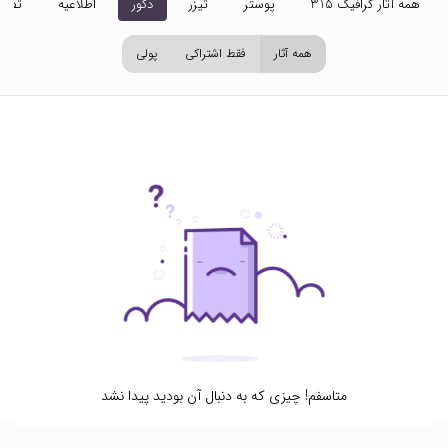
همه آثار گرافیک 315
پوستر
تیزر
دکور
اطلاعیه
تصاو
همه آثار
فقط اشتراکی
پولی
متاسفم! چیزی که به دنبال آن بودید پیدا نشد