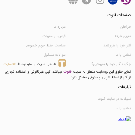
صفحات قنوت
طراحان
درباره ما
تقویم شیعه
قوانین و مقررات
آثار خود را بفروشید
سیاست حفظ حریم خصوصی
تماس با ما
سوالات متداول
چگونه آثار خود را بفروشیم؟
طراحی سایت
 و 
سئو
 توسط 
طلاسایت
تمای حقوق این وبسایت متعلق به سایت
قنوت
میباشد. کپی غیرقانونی و استفاده تجاری
از آثار از لحاظ شرعی و حقوقی مشکل دارد
تبلیغات
تبلیغات در سایت قنوت
تماس با ما