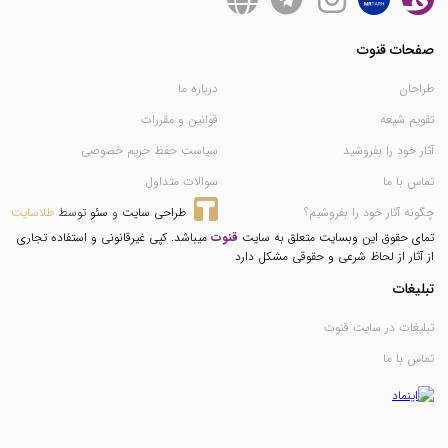
صفحات قنوت
طراحان
درباره ما
تقویم شیعه
قوانین و مقررات
آثار خود را بفروشید
سیاست حفظ حریم خصوصی
تماس با ما
سوالات متداول
چگونه آثار خود را بفروشیم؟
طراحی سایت
 و 
سئو
 توسط 
طلاسایت
تمای حقوق این وبسایت متعلق به سایت
قنوت
میباشد. کپی غیرقانونی و استفاده تجاری
از آثار از لحاظ شرعی و حقوقی مشکل دارد
تبلیغات
تبلیغات در سایت قنوت
تماس با ما