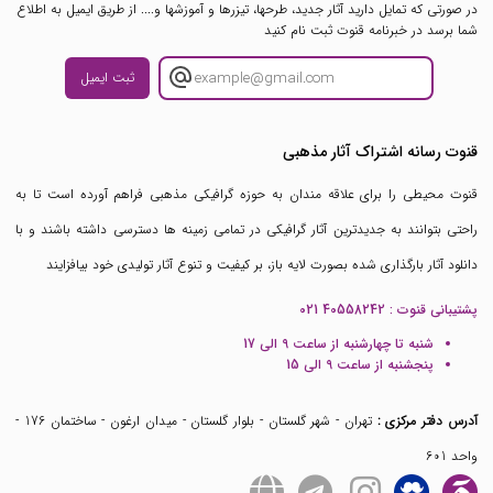
در صورتی که تمایل دارید آثار جدید، طرحها، تیزرها و آموزشها و.... از طریق ایمیل به اطلاع
شما برسد در خبرنامه قنوت ثبت نام کنید
ثبت ایمیل
قنوت رسانه اشتراک آثار مذهبی
قنوت محیطی را برای علاقه مندان به حوزه گرافیکی مذهبی فراهم آورده است تا به
راحتی بتوانند به جدیدترین آثار گرافیکی در تمامی زمینه ها دسترسی داشته باشند و با
دانلود آثار بارگذاری شده بصورت لایه باز، بر کیفیت و تنوع آثار تولیدی خود بیافزایند
پشتیبانی قنوت :
021 40558242
شنبه تا چهارشنبه از ساعت 9 الی 17
پنجشنبه از ساعت 9 الی 15
آدرس دفتر مرکزی :
تهران - شهر گلستان - بلوار گلستان - میدان ارغون - ساختمان 176 -
واحد 601