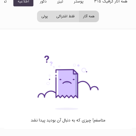
همه آثار گرافیک 315
پوستر
تیزر
دکور
اطلاعیه
تصاو
همه آثار
فقط اشتراکی
پولی
متاسفم! چیزی که به دنبال آن بودید پیدا نشد