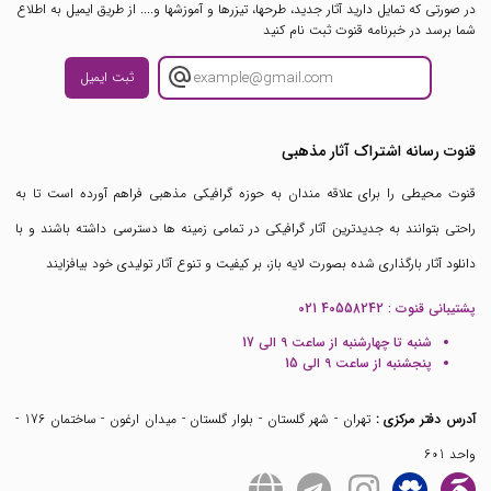
در صورتی که تمایل دارید آثار جدید، طرحها، تیزرها و آموزشها و.... از طریق ایمیل به اطلاع
شما برسد در خبرنامه قنوت ثبت نام کنید
ثبت ایمیل
قنوت رسانه اشتراک آثار مذهبی
قنوت محیطی را برای علاقه مندان به حوزه گرافیکی مذهبی فراهم آورده است تا به
راحتی بتوانند به جدیدترین آثار گرافیکی در تمامی زمینه ها دسترسی داشته باشند و با
دانلود آثار بارگذاری شده بصورت لایه باز، بر کیفیت و تنوع آثار تولیدی خود بیافزایند
پشتیبانی قنوت :
021 40558242
شنبه تا چهارشنبه از ساعت 9 الی 17
پنجشنبه از ساعت 9 الی 15
آدرس دفتر مرکزی :
تهران - شهر گلستان - بلوار گلستان - میدان ارغون - ساختمان 176 -
واحد 601