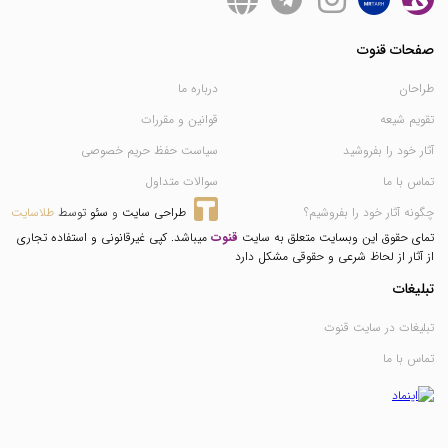
صفحات قنوت
طراحان
درباره ما
تقویم شیعه
قوانین و مقررات
آثار خود را بفروشید
سیاست حفظ حریم خصوصی
تماس با ما
سوالات متداول
چگونه آثار خود را بفروشیم؟
طراحی سایت
 و 
سئو
 توسط 
طلاسایت
تمای حقوق این وبسایت متعلق به سایت
قنوت
میباشد. کپی غیرقانونی و استفاده تجاری
از آثار از لحاظ شرعی و حقوقی مشکل دارد
تبلیغات
تبلیغات در سایت قنوت
تماس با ما