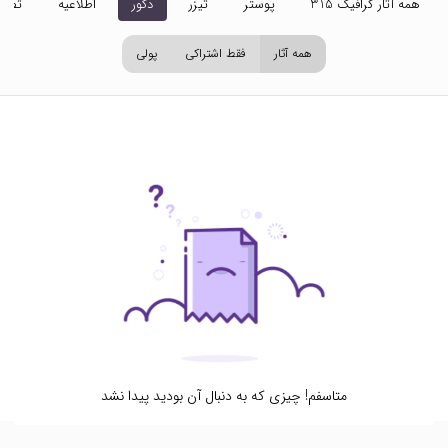
همه آثار گرافیک 315
پوستر
تیزر
دکور
اطلاعیه
تصاو
همه آثار
فقط اشتراکی
پولی
متاسفم! چیزی که به دنبال آن بودید پیدا نشد