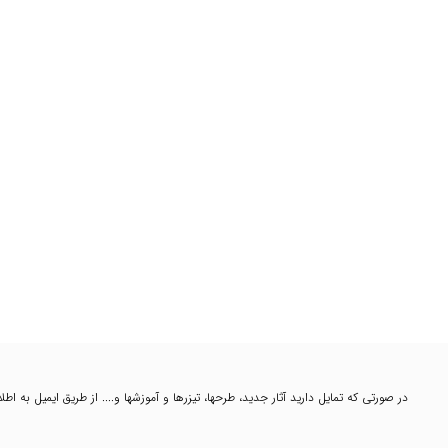
در صورتی که تمایل دارید آثار جدید، طرحها، تیزرها و آموزشها و.... از طریق ایمیل به ا