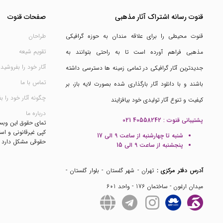
قنوت رسانه اشتراک آثار مذهبی
صفحات قنوت
قنوت محیطی را برای علاقه مندان به حوزه گرافیکی
طراحان
تقویم شیعه
مذهبی فراهم آورده است تا به راحتی بتوانند به
آثار خود را بفروشید
جدیدترین آثار گرافیکی در تمامی زمینه ها دسترسی داشته
تماس با ما
باشند و با دانلود آثار بارگذاری شده بصورت لایه باز، بر
چگونه آثار خود را ب
کیفیت و تنوع آثار تولیدی خود بیافزایند
درباره ما
پشتیبانی قنوت :
021 40558242
تمای حقوق این وب
کپی غیرقانونی و است
شنبه تا چهارشنبه از ساعت 9 الی 17
حقوقی مشکل دارد
پنجشنبه از ساعت 9 الی 15
آدرس دفتر مرکزی :
تهران - شهر گلستان - بلوار گلستان -
میدان ارغون - ساختمان 176 - واحد 601