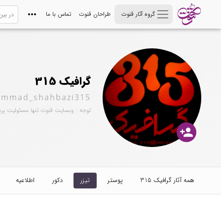
گروه آثار قنوت
طراحان قنوت
تماس با ما
گرافیک 315
mmad_shahbazi315
توجه : وبسایت قنوت تنها مسئولیت پر
person_add
همه آثار گرافیک 315
پوستر
تیزر
دکور
اطلاعیه