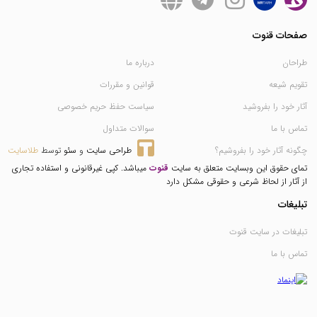
صفحات قنوت
طراحان
درباره ما
تقویم شیعه
قوانین و مقررات
آثار خود را بفروشید
سیاست حفظ حریم خصوصی
تماس با ما
سوالات متداول
چگونه آثار خود را بفروشیم؟
طراحی سایت
 و 
سئو
 توسط 
طلاسایت
تمای حقوق این وبسایت متعلق به سایت
قنوت
میباشد. کپی غیرقانونی و استفاده تجاری
از آثار از لحاظ شرعی و حقوقی مشکل دارد
تبلیغات
تبلیغات در سایت قنوت
تماس با ما