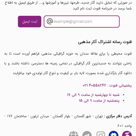
در صورتی که تمایل دارید آثار جدید، طرحها، تیزرها و آموزشها و.... از طریق ایمیل به اطلاع
شما برسد در خبرنامه قنوت ثبت نام کنید
ثبت ایمیل
قنوت رسانه اشتراک آثار مذهبی
قنوت محیطی را برای علاقه مندان به حوزه گرافیکی مذهبی فراهم آورده است تا به
راحتی بتوانند به جدیدترین آثار گرافیکی در تمامی زمینه ها دسترسی داشته باشند و با
دانلود آثار بارگذاری شده بصورت لایه باز، بر کیفیت و تنوع آثار تولیدی خود بیافزایند
پشتیبانی قنوت :
021 40558242
شنبه تا چهارشنبه از ساعت 9 الی 17
پنجشنبه از ساعت 9 الی 15
آدرس دفتر مرکزی :
تهران - شهر گلستان - بلوار گلستان - میدان ارغون - ساختمان 176 -
واحد 601