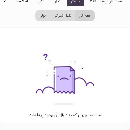
همه آثار گرافیک 315
پوستر
تیزر
دکور
اطلاعیه
تصاو
همه آثار
فقط اشتراکی
پولی
متاسفم! چیزی که به دنبال آن بودید پیدا نشد