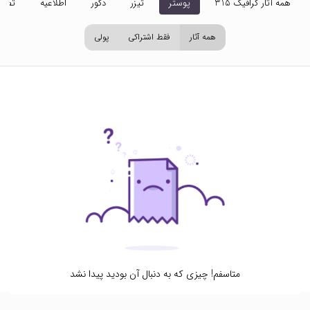
همه آثار گرافیک 315
پوستر
تیزر
دکور
اطلاعیه
تصاو
همه آثار
فقط اشتراکی
پولی
متاسفم! چیزی که به دنبال آن بودید پیدا نشد