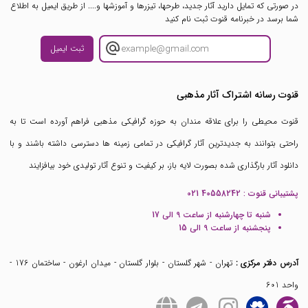
در صورتی که تمایل دارید آثار جدید، طرحها، تیزرها و آموزشها و.... از طریق ایمیل به اطلاع
شما برسد در خبرنامه قنوت ثبت نام کنید
ثبت ایمیل
قنوت رسانه اشتراک آثار مذهبی
قنوت محیطی را برای علاقه مندان به حوزه گرافیکی مذهبی فراهم آورده است تا به
راحتی بتوانند به جدیدترین آثار گرافیکی در تمامی زمینه ها دسترسی داشته باشند و با
دانلود آثار بارگذاری شده بصورت لایه باز، بر کیفیت و تنوع آثار تولیدی خود بیافزایند
پشتیبانی قنوت :
021 40558242
شنبه تا چهارشنبه از ساعت 9 الی 17
پنجشنبه از ساعت 9 الی 15
آدرس دفتر مرکزی :
تهران - شهر گلستان - بلوار گلستان - میدان ارغون - ساختمان 176 -
واحد 601