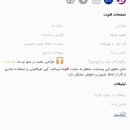
صفحات قنوت
طراحان
درباره ما
تقویم شیعه
قوانین و مقررات
آثار خود را بفروشید
سیاست حفظ حریم خصوصی
تماس با ما
سوالات متداول
چگونه آثار خود را بفروشیم؟
طراحی سایت
 و 
سئو
 توسط 
طلاسایت
تمای حقوق این وبسایت متعلق به سایت
قنوت
میباشد. کپی غیرقانونی و استفاده تجاری
از آثار از لحاظ شرعی و حقوقی مشکل دارد
تبلیغات
تبلیغات در سایت قنوت
تماس با ما