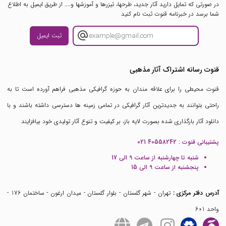
در صورتی که تمایل دارید آثار جدید، طرحها، تیزرها و آموزشها و.... از طریق ایمیل به اطلاع
شما برسد در خبرنامه قنوت ثبت نام کنید
ثبت ایمیل
قنوت رسانه اشتراک آثار مذهبی
قنوت محیطی را برای علاقه مندان به حوزه گرافیکی مذهبی فراهم آورده است تا به
راحتی بتوانند به جدیدترین آثار گرافیکی در تمامی زمینه ها دسترسی داشته باشند و با
دانلود آثار بارگذاری شده بصورت لایه باز، بر کیفیت و تنوع آثار تولیدی خود بیافزایند
پشتیبانی قنوت :
021 40558242
شنبه تا چهارشنبه از ساعت 9 الی 17
پنجشنبه از ساعت 9 الی 15
آدرس دفتر مرکزی :
تهران - شهر گلستان - بلوار گلستان - میدان ارغون - ساختمان 176 -
واحد 601