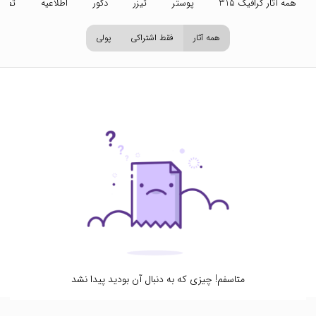
همه آثار گرافیک 315
پوستر
تیزر
دکور
اطلاعیه
تصاو
همه آثار
فقط اشتراکی
پولی
متاسفم! چیزی که به دنبال آن بودید پیدا نشد