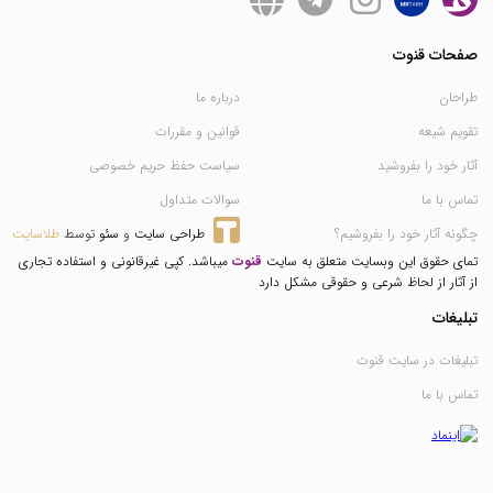
صفحات قنوت
طراحان
درباره ما
تقویم شیعه
قوانین و مقررات
آثار خود را بفروشید
سیاست حفظ حریم خصوصی
تماس با ما
سوالات متداول
چگونه آثار خود را بفروشیم؟
طراحی سایت
 و 
سئو
 توسط 
طلاسایت
تمای حقوق این وبسایت متعلق به سایت
قنوت
میباشد. کپی غیرقانونی و استفاده تجاری
از آثار از لحاظ شرعی و حقوقی مشکل دارد
تبلیغات
تبلیغات در سایت قنوت
تماس با ما