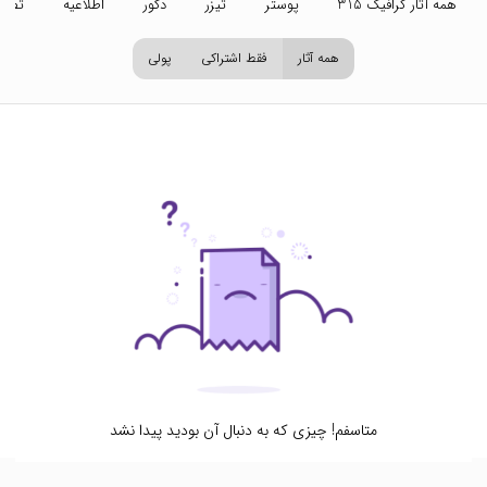
همه آثار گرافیک 315
پوستر
تیزر
دکور
اطلاعیه
تصاو
همه آثار
فقط اشتراکی
پولی
متاسفم! چیزی که به دنبال آن بودید پیدا نشد