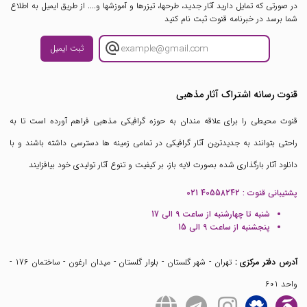
در صورتی که تمایل دارید آثار جدید، طرحها، تیزرها و آموزشها و.... از طریق ایمیل به اطلاع
شما برسد در خبرنامه قنوت ثبت نام کنید
ثبت ایمیل
قنوت رسانه اشتراک آثار مذهبی
قنوت محیطی را برای علاقه مندان به حوزه گرافیکی مذهبی فراهم آورده است تا به
راحتی بتوانند به جدیدترین آثار گرافیکی در تمامی زمینه ها دسترسی داشته باشند و با
دانلود آثار بارگذاری شده بصورت لایه باز، بر کیفیت و تنوع آثار تولیدی خود بیافزایند
پشتیبانی قنوت :
021 40558242
شنبه تا چهارشنبه از ساعت 9 الی 17
پنجشنبه از ساعت 9 الی 15
آدرس دفتر مرکزی :
تهران - شهر گلستان - بلوار گلستان - میدان ارغون - ساختمان 176 -
واحد 601