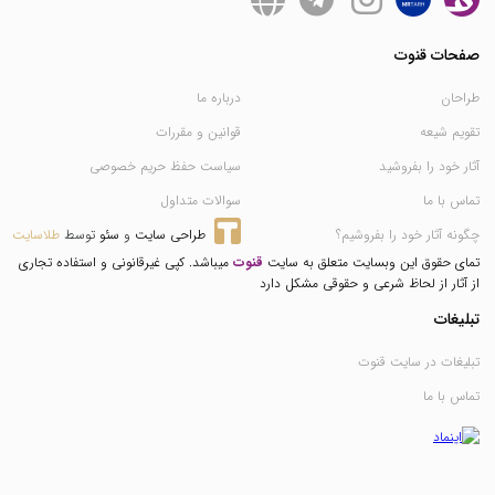
صفحات قنوت
طراحان
درباره ما
تقویم شیعه
قوانین و مقررات
آثار خود را بفروشید
سیاست حفظ حریم خصوصی
تماس با ما
سوالات متداول
چگونه آثار خود را بفروشیم؟
طراحی سایت
 و 
سئو
 توسط 
طلاسایت
تمای حقوق این وبسایت متعلق به سایت
قنوت
میباشد. کپی غیرقانونی و استفاده تجاری
از آثار از لحاظ شرعی و حقوقی مشکل دارد
تبلیغات
تبلیغات در سایت قنوت
تماس با ما