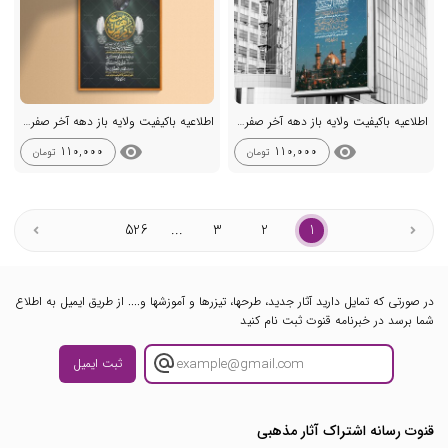
اطلاعیه باکیفیت ولایه باز دهه آخر صفر +استوری
اطلاعیه باکیفیت ولایه باز دهه آخر صفر +استوری
visibility
visibility
110,000
110,000
تومان
تومان
526
...
3
2
1
در صورتی که تمایل دارید آثار جدید، طرحها، تیزرها و آموزشها و.... از طریق ایمیل به اطلاع
شما برسد در خبرنامه قنوت ثبت نام کنید
ثبت ایمیل
قنوت رسانه اشتراک آثار مذهبی