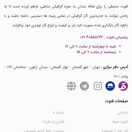
قنوت محیطی را برای علاقه مندان به حوزه گرافیکی مذهبی فراهم آورده است تا به
راحتی بتوانند به جدیدترین آثار گرافیکی در تمامی زمینه ها دسترسی داشته باشند و با
دانلود آثار بارگذاری شده بصورت لایه باز، بر کیفیت و تنوع آثار تولیدی خود بیافزایند
پشتیبانی قنوت :
021 40558242
شنبه تا چهارشنبه از ساعت 9 الی 17
پنجشنبه از ساعت 9 الی 15
آدرس دفتر مرکزی :
تهران - شهر گلستان - بلوار گلستان - میدان ارغون - ساختمان 176 -
واحد 601
صفحات قنوت
طراحان
درباره ما
تقویم شیعه
قوانین و مقررات
آثار خود را بفروشید
سیاست حفظ حریم خصوصی