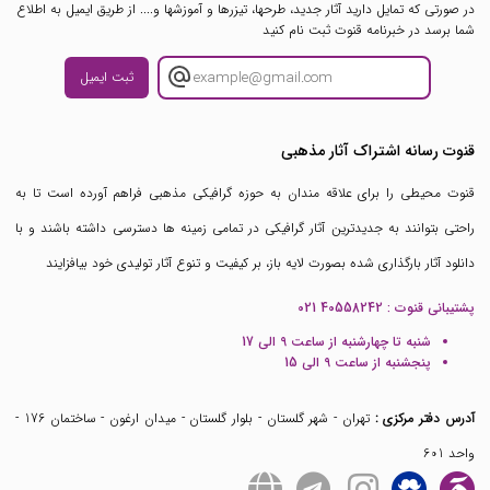
در صورتی که تمایل دارید آثار جدید، طرحها، تیزرها و آموزشها و.... از طریق ایمیل به اطلاع
شما برسد در خبرنامه قنوت ثبت نام کنید
ثبت ایمیل
قنوت رسانه اشتراک آثار مذهبی
قنوت محیطی را برای علاقه مندان به حوزه گرافیکی مذهبی فراهم آورده است تا به
راحتی بتوانند به جدیدترین آثار گرافیکی در تمامی زمینه ها دسترسی داشته باشند و با
دانلود آثار بارگذاری شده بصورت لایه باز، بر کیفیت و تنوع آثار تولیدی خود بیافزایند
پشتیبانی قنوت :
021 40558242
شنبه تا چهارشنبه از ساعت 9 الی 17
پنجشنبه از ساعت 9 الی 15
آدرس دفتر مرکزی :
تهران - شهر گلستان - بلوار گلستان - میدان ارغون - ساختمان 176 -
واحد 601