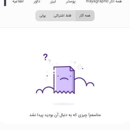
همه آثار mayagraphic
پوستر
تیزر
دکور
اطلاعیه
تص
همه آثار
فقط اشتراکی
پولی
متاسفم! چیزی که به دنبال آن بودید پیدا نشد