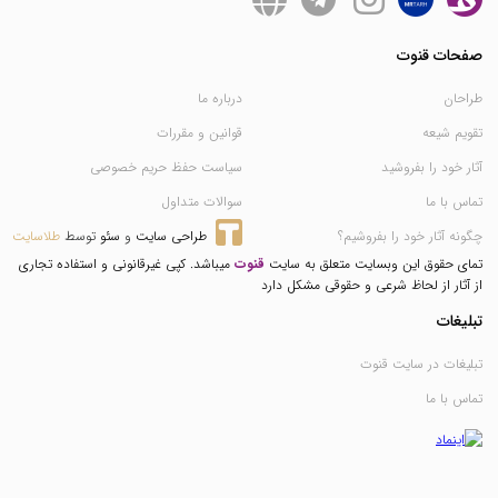
صفحات قنوت
طراحان
درباره ما
تقویم شیعه
قوانین و مقررات
آثار خود را بفروشید
سیاست حفظ حریم خصوصی
تماس با ما
سوالات متداول
چگونه آثار خود را بفروشیم؟
طراحی سایت
 و 
سئو
 توسط 
طلاسایت
تمای حقوق این وبسایت متعلق به سایت
قنوت
میباشد. کپی غیرقانونی و استفاده تجاری
از آثار از لحاظ شرعی و حقوقی مشکل دارد
تبلیغات
تبلیغات در سایت قنوت
تماس با ما