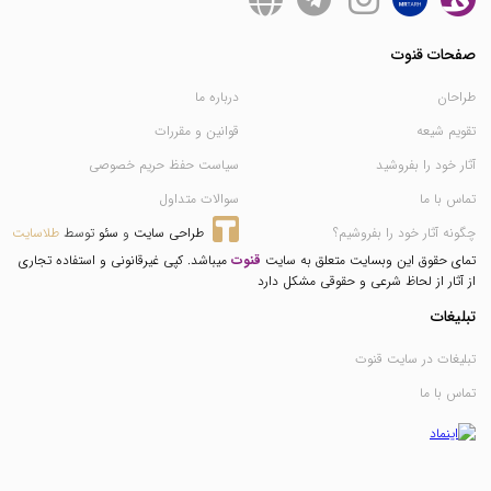
صفحات قنوت
طراحان
درباره ما
تقویم شیعه
قوانین و مقررات
آثار خود را بفروشید
سیاست حفظ حریم خصوصی
تماس با ما
سوالات متداول
چگونه آثار خود را بفروشیم؟
طراحی سایت
 و 
سئو
 توسط 
طلاسایت
تمای حقوق این وبسایت متعلق به سایت
قنوت
میباشد. کپی غیرقانونی و استفاده تجاری
از آثار از لحاظ شرعی و حقوقی مشکل دارد
تبلیغات
تبلیغات در سایت قنوت
تماس با ما