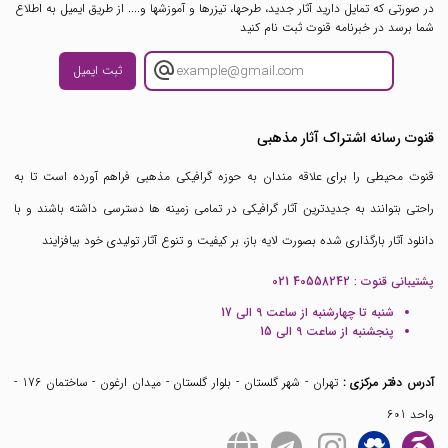
در صورتی که تمایل دارید آثار جدید، طرحها، تیزرها و آموزشها و.... از طریق ایمیل به اطلاع
شما برسد در خبرنامه قنوت ثبت نام کنید
ثبت ایمیل
قنوت رسانه اشتراک آثار مذهبی
قنوت محیطی را برای علاقه مندان به حوزه گرافیکی مذهبی فراهم آورده است تا به
راحتی بتوانند به جدیدترین آثار گرافیکی در تمامی زمینه ها دسترسی داشته باشند و با
دانلود آثار بارگذاری شده بصورت لایه باز، بر کیفیت و تنوع آثار تولیدی خود بیافزایند
پشتیبانی قنوت :
021 40558242
شنبه تا چهارشنبه از ساعت 9 الی 17
پنجشنبه از ساعت 9 الی 15
آدرس دفتر مرکزی :
تهران - شهر گلستان - بلوار گلستان - میدان ارغون - ساختمان 176 -
واحد 601