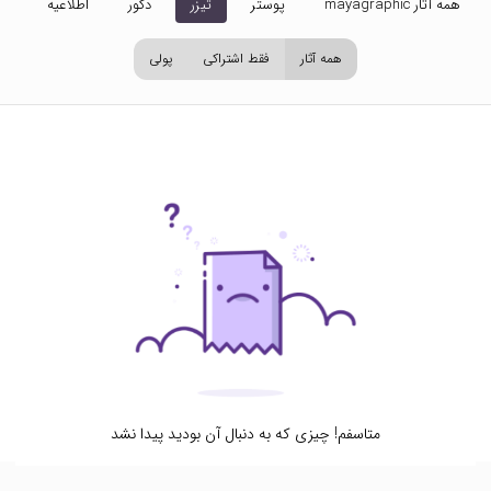
همه آثار mayagraphic
پوستر
تیزر
دکور
اطلاعیه
تص
همه آثار
فقط اشتراکی
پولی
متاسفم! چیزی که به دنبال آن بودید پیدا نشد