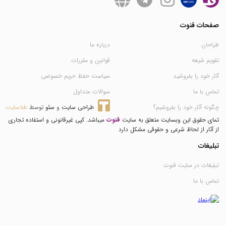
صفحات قنوت
طراحان
درباره ما
تقویم شیعه
قوانین و مقررات
آثار خود را بفروشید
سیاست حفظ حریم خصوصی
تماس با ما
سوالات متداول
چگونه آثار خود را بفروشیم؟
طراحی سایت
 و 
سئو
 توسط 
طلاسایت
تمای حقوق این وبسایت متعلق به سایت
قنوت
میباشد. کپی غیرقانونی و استفاده تجاری
از آثار از لحاظ شرعی و حقوقی مشکل دارد
تبلیغات
تبلیغات در سایت قنوت
تماس با ما