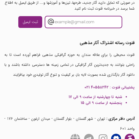
در صورتی که تمایل دارید آثار جدید، طرحها، تیزرها و آموزشها و.... از طریق ایمیل به اطلاع
شما برسد در خبرنامه قنوت ثبت نام کنید
ثبت ایمیل
قنوت رسانه اشتراک آثار مذهبی
قنوت محیطی را برای علاقه مندان به حوزه گرافیکی مذهبی فراهم آورده است تا به
راحتی بتوانند به جدیدترین آثار گرافیکی در تمامی زمینه ها دسترسی داشته باشند و با
دانلود آثار بارگذاری شده بصورت لایه باز، بر کیفیت و تنوع آثار تولیدی خود بیافزایند
پشتیبانی قنوت :
021 40558242
شنبه تا چهارشنبه از ساعت 9 الی 17
پنجشنبه از ساعت 9 الی 15
آدرس دفتر مرکزی :
تهران - شهر گلستان - بلوار گلستان - میدان ارغون - ساختمان 176 -
واحد 601