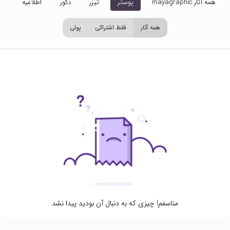
همه آثار mayagraphic
پوستر
تیزر
دکور
اطلاعیه
تص
همه آثار
فقط اشتراکی
پولی
متاسفم! چیزی که به دنبال آن بودید پیدا نشد