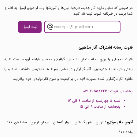
در صورتی که تمایل دارید آثار جدید، طرحها، تیزرها و آموزشها و.... از طریق ایمیل به اطلاع
شما برسد در خبرنامه قنوت ثبت نام کنید
ثبت ایمیل
قنوت رسانه اشتراک آثار مذهبی
قنوت محیطی را برای علاقه مندان به حوزه گرافیکی مذهبی فراهم آورده است تا به
راحتی بتوانند به جدیدترین آثار گرافیکی در تمامی زمینه ها دسترسی داشته باشند و با
دانلود آثار بارگذاری شده بصورت لایه باز، بر کیفیت و تنوع آثار تولیدی خود بیافزایند
پشتیبانی قنوت :
021 40558242
شنبه تا چهارشنبه از ساعت 9 الی 17
پنجشنبه از ساعت 9 الی 15
آدرس دفتر مرکزی :
تهران - شهر گلستان - بلوار گلستان - میدان ارغون - ساختمان 176 -
واحد 601