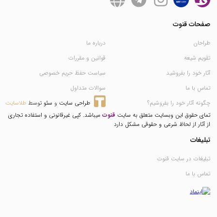
صفحات قنوت
طراحان
درباره ما
تقویم شیعه
قوانین و مقررات
آثار خود را بفروشید
سیاست حفظ حریم خصوصی
تماس با ما
سوالات متداول
چگونه آثار خود را بفروشیم؟
طراحی سایت
 و 
سئو
 توسط 
طلاسایت
تمای حقوق این وبسایت متعلق به سایت
قنوت
میباشد. کپی غیرقانونی و استفاده تجاری
از آثار از لحاظ شرعی و حقوقی مشکل دارد
تبلیغات
تبلیغات در سایت قنوت
تماس با ما