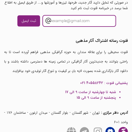
در صورتی که تمایل دارید آثار جدید، طرحها، تیزرها و آموزشها و.... از طریق ایمیل به اطلاع
شما برسد در خبرنامه قنوت ثبت نام کنید
ثبت ایمیل
قنوت رسانه اشتراک آثار مذهبی
قنوت محیطی را برای علاقه مندان به حوزه گرافیکی مذهبی فراهم آورده است تا به
راحتی بتوانند به جدیدترین آثار گرافیکی در تمامی زمینه ها دسترسی داشته باشند و با
دانلود آثار بارگذاری شده بصورت لایه باز، بر کیفیت و تنوع آثار تولیدی خود بیافزایند
پشتیبانی قنوت :
021 40558242
شنبه تا چهارشنبه از ساعت 9 الی 17
پنجشنبه از ساعت 9 الی 15
آدرس دفتر مرکزی :
تهران - شهر گلستان - بلوار گلستان - میدان ارغون - ساختمان 176 -
واحد 601