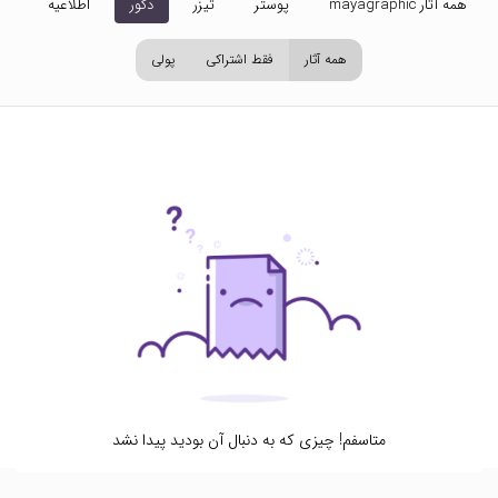
همه آثار mayagraphic
پوستر
تیزر
دکور
اطلاعیه
تص
همه آثار
فقط اشتراکی
پولی
متاسفم! چیزی که به دنبال آن بودید پیدا نشد