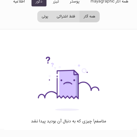
همه آثار mayagraphic
پوستر
تیزر
دکور
اطلاعیه
تص
همه آثار
فقط اشتراکی
پولی
متاسفم! چیزی که به دنبال آن بودید پیدا نشد