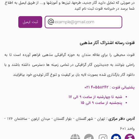
در صورتی که تمایل دارید آثار جدید، طرحها، تیزرها و آموزشها و.... از طریق ایمیل به اطلاع
شما برسد در خبرنامه قنوت ثبت نام کنید
ثبت ایمیل
قنوت رسانه اشتراک آثار مذهبی
قنوت محیطی را برای علاقه مندان به حوزه گرافیکی مذهبی فراهم آورده است تا به
راحتی بتوانند به جدیدترین آثار گرافیکی در تمامی زمینه ها دسترسی داشته باشند و با
دانلود آثار بارگذاری شده بصورت لایه باز، بر کیفیت و تنوع آثار تولیدی خود بیافزایند
پشتیبانی قنوت :
021 40558242
شنبه تا چهارشنبه از ساعت 9 الی 17
پنجشنبه از ساعت 9 الی 15
آدرس دفتر مرکزی :
تهران - شهر گلستان - بلوار گلستان - میدان ارغون - ساختمان 176 -
واحد 601