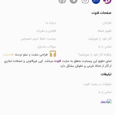
صفحات قنوت
طراحان
درباره ما
تقویم شیعه
قوانین و مقررات
آثار خود را بفروشید
سیاست حفظ حریم خصوصی
تماس با ما
سوالات متداول
چگونه آثار خود را بفروشیم؟
طراحی سایت
 و 
سئو
 توسط 
طلاسایت
تمای حقوق این وبسایت متعلق به سایت
قنوت
میباشد. کپی غیرقانونی و استفاده تجاری
از آثار از لحاظ شرعی و حقوقی مشکل دارد
تبلیغات
تبلیغات در سایت قنوت
تماس با ما