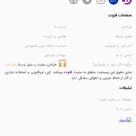
صفحات قنوت
طراحان
درباره ما
تقویم شیعه
قوانین و مقررات
آثار خود را بفروشید
سیاست حفظ حریم خصوصی
تماس با ما
سوالات متداول
چگونه آثار خود را بفروشیم؟
طراحی سایت
 و 
سئو
 توسط 
طلاسایت
تمای حقوق این وبسایت متعلق به سایت
قنوت
میباشد. کپی غیرقانونی و استفاده تجاری
از آثار از لحاظ شرعی و حقوقی مشکل دارد
تبلیغات
تبلیغات در سایت قنوت
تماس با ما