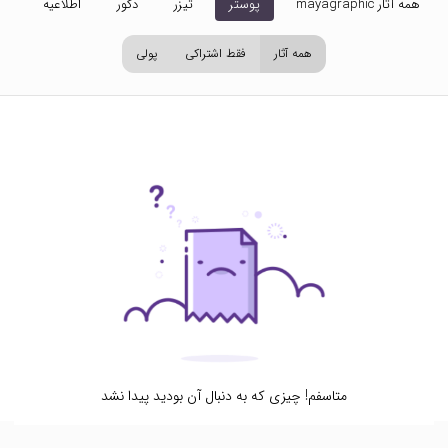
همه آثار mayagraphic
پوستر
تیزر
دکور
اطلاعیه
تص
همه آثار
فقط اشتراکی
پولی
متاسفم! چیزی که به دنبال آن بودید پیدا نشد