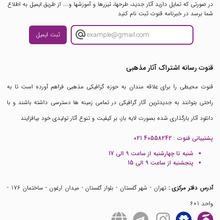
در صورتی که تمایل دارید آثار جدید، طرحها، تیزرها و آموزشها و.... از طریق ایمیل به اطلاع
شما برسد در خبرنامه قنوت ثبت نام کنید
ثبت ایمیل
قنوت رسانه اشتراک آثار مذهبی
قنوت محیطی را برای علاقه مندان به حوزه گرافیکی مذهبی فراهم آورده است تا به
راحتی بتوانند به جدیدترین آثار گرافیکی در تمامی زمینه ها دسترسی داشته باشند و با
دانلود آثار بارگذاری شده بصورت لایه باز، بر کیفیت و تنوع آثار تولیدی خود بیافزایند
پشتیبانی قنوت :
021 40558242
شنبه تا چهارشنبه از ساعت 9 الی 17
پنجشنبه از ساعت 9 الی 15
آدرس دفتر مرکزی :
تهران - شهر گلستان - بلوار گلستان - میدان ارغون - ساختمان 176 -
واحد 601