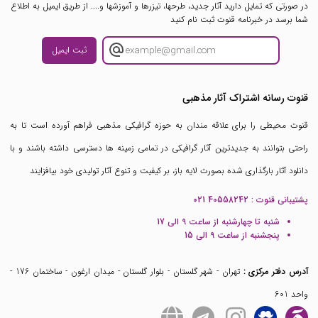
در صورتی که تمایل دارید آثار جدید، طرحها، تیزرها و آموزشها و.... از طریق ایمیل به اطلاع
شما برسد در خبرنامه قنوت ثبت نام کنید
ثبت ایمیل
قنوت رسانه اشتراک آثار مذهبی
قنوت محیطی را برای علاقه مندان به حوزه گرافیکی مذهبی فراهم آورده است تا به
راحتی بتوانند به جدیدترین آثار گرافیکی در تمامی زمینه ها دسترسی داشته باشند و با
دانلود آثار بارگذاری شده بصورت لایه باز، بر کیفیت و تنوع آثار تولیدی خود بیافزایند
پشتیبانی قنوت :
021 40558242
شنبه تا چهارشنبه از ساعت 9 الی 17
پنجشنبه از ساعت 9 الی 15
آدرس دفتر مرکزی :
تهران - شهر گلستان - بلوار گلستان - میدان ارغون - ساختمان 176 -
واحد 601