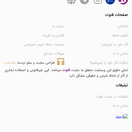
صفحات قنوت
طراحان
درباره ما
تقویم شیعه
قوانین و مقررات
آثار خود را بفروشید
سیاست حفظ حریم خصوصی
تماس با ما
سوالات متداول
چگونه آثار خود را بفروشیم؟
طراحی سایت
 و 
سئو
 توسط 
طلاسایت
تمای حقوق این وبسایت متعلق به سایت
قنوت
میباشد. کپی غیرقانونی و استفاده تجاری
از آثار از لحاظ شرعی و حقوقی مشکل دارد
تبلیغات
تبلیغات در سایت قنوت
تماس با ما