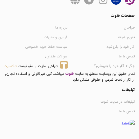
صفحات قنوت
طراحان
درباره ما
تقویم شیعه
قوانین و مقررات
آثار خود را بفروشید
سیاست حفظ حریم خصوصی
تماس با ما
سوالات متداول
چگونه آثار خود را بفروشیم؟
طراحی سایت
 و 
سئو
 توسط 
طلاسایت
تمای حقوق این وبسایت متعلق به سایت
قنوت
میباشد. کپی غیرقانونی و استفاده تجاری
از آثار از لحاظ شرعی و حقوقی مشکل دارد
تبلیغات
تبلیغات در سایت قنوت
تماس با ما