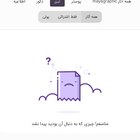
همه آثار mayagraphic
پوستر
تیزر
دکور
اطلاعیه
تص
همه آثار
فقط اشتراکی
پولی
متاسفم! چیزی که به دنبال آن بودید پیدا نشد