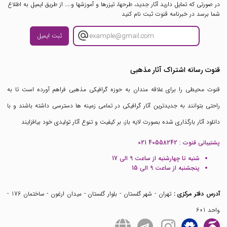
در صورتی که تمایل دارید آثار جدید، طرحها، تیزرها و آموزشها و.... از طریق ایمیل به اطلاع
شما برسد در خبرنامه قنوت ثبت نام کنید
ثبت ایمیل
قنوت رسانه اشتراک آثار مذهبی
قنوت محیطی را برای علاقه مندان به حوزه گرافیکی مذهبی فراهم آورده است تا به
راحتی بتوانند به جدیدترین آثار گرافیکی در تمامی زمینه ها دسترسی داشته باشند و با
دانلود آثار بارگذاری شده بصورت لایه باز، بر کیفیت و تنوع آثار تولیدی خود بیافزایند
پشتیبانی قنوت :
021 40558242
شنبه تا چهارشنبه از ساعت 9 الی 17
پنجشنبه از ساعت 9 الی 15
آدرس دفتر مرکزی :
تهران - شهر گلستان - بلوار گلستان - میدان ارغون - ساختمان 176 -
واحد 601