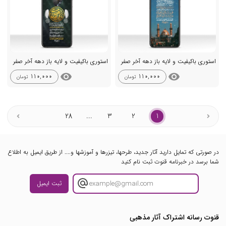
استوری باکیفیت و لایه باز دهه آخر صفر
استوری باکیفیت و لایه باز دهه آخر صفر
visibility
visibility
110,000
110,000
تومان
تومان
28
...
3
2
1
در صورتی که تمایل دارید آثار جدید، طرحها، تیزرها و آموزشها و.... از طریق ایمیل به اطلاع
شما برسد در خبرنامه قنوت ثبت نام کنید
ثبت ایمیل
قنوت رسانه اشتراک آثار مذهبی