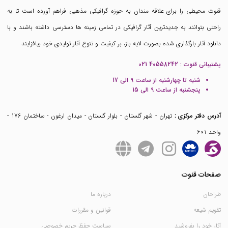
قنوت محیطی را برای علاقه مندان به حوزه گرافیکی مذهبی فراهم آورده است تا به
راحتی بتوانند به جدیدترین آثار گرافیکی در تمامی زمینه ها دسترسی داشته باشند و با
دانلود آثار بارگذاری شده بصورت لایه باز، بر کیفیت و تنوع آثار تولیدی خود بیافزایند
پشتیبانی قنوت :
021 40558242
شنبه تا چهارشنبه از ساعت 9 الی 17
پنجشنبه از ساعت 9 الی 15
آدرس دفتر مرکزی :
تهران - شهر گلستان - بلوار گلستان - میدان ارغون - ساختمان 176 -
واحد 601
صفحات قنوت
طراحان
درباره ما
تقویم شیعه
قوانین و مقررات
آثار خود را بفروشید
سیاست حفظ حریم خصوصی