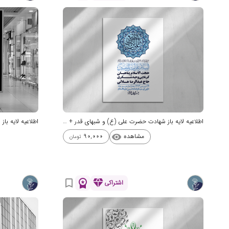
اطلاعیه لایه باز شهادت حضرت علی (ع) و شبهای قدر + استوری شبکه های اجتم
مشاهده
90,000
visibility
تومان
workspace_premium
diamond
bookmark_border
اشتراکی