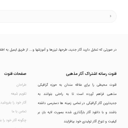
در صورتی که تمایل دارید آثار جدید، طرحها، تیزرها و آموزشها و.... از طریق ایمیل به ا
قنوت رسانه اشتراک آثار مذهبی
صفحات قنوت
قنوت محیطی را برای علاقه مندان به حوزه گرافیکی
طراحان
تقویم شیعه
مذهبی فراهم آورده است تا به راحتی بتوانند به
آثار خود را بفروشید
جدیدترین آثار گرافیکی در تمامی زمینه ها دسترسی داشته
تماس با ما
باشند و با دانلود آثار بارگذاری شده بصورت لایه باز، بر
چگونه آثار خود را ب
کیفیت و تنوع آثار تولیدی خود بیافزایند