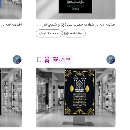
اطلاعیه لایه باز شهادت حضرت علی (ع) و شبهای قدر + استوری شبکه های اجتم
مشاهده
90,000
visibility
تومان
workspace_premium
diamond
bookmark_border
اشتراکی