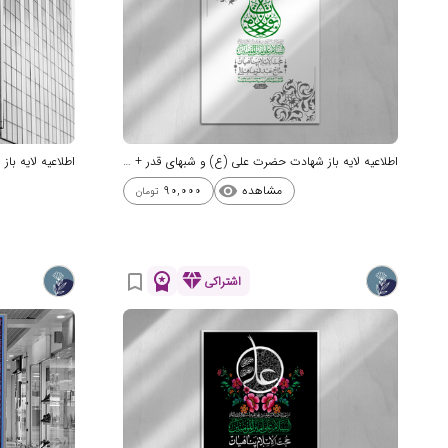
اطلاعیه لایه باز شهادت حضرت علی (ع) و شبهای قدر + استوری شبکه های اجتم
مشاهده
90,000
visibility
تومان
workspace_premium
diamond
bookmark_border
اشتراکی