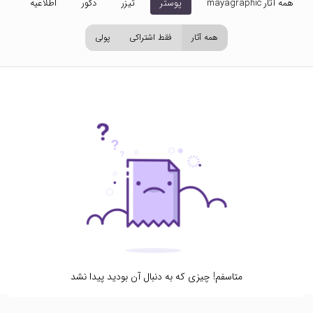
همه آثار mayagraphic
پوستر
تیزر
دکور
اطلاعیه
تص
همه آثار
فقط اشتراکی
پولی
متاسفم! چیزی که به دنبال آن بودید پیدا نشد