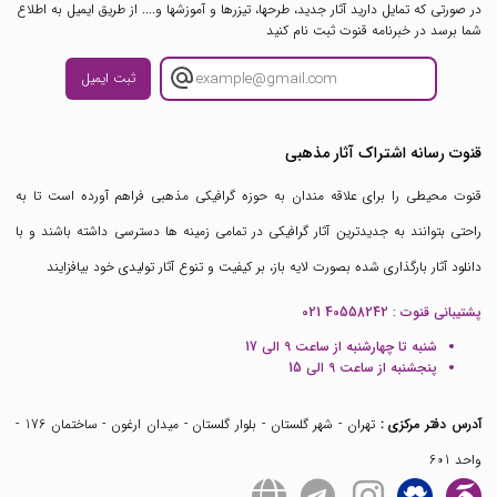
در صورتی که تمایل دارید آثار جدید، طرحها، تیزرها و آموزشها و.... از طریق ایمیل به اطلاع
شما برسد در خبرنامه قنوت ثبت نام کنید
ثبت ایمیل
قنوت رسانه اشتراک آثار مذهبی
قنوت محیطی را برای علاقه مندان به حوزه گرافیکی مذهبی فراهم آورده است تا به
راحتی بتوانند به جدیدترین آثار گرافیکی در تمامی زمینه ها دسترسی داشته باشند و با
دانلود آثار بارگذاری شده بصورت لایه باز، بر کیفیت و تنوع آثار تولیدی خود بیافزایند
پشتیبانی قنوت :
021 40558242
شنبه تا چهارشنبه از ساعت 9 الی 17
پنجشنبه از ساعت 9 الی 15
آدرس دفتر مرکزی :
تهران - شهر گلستان - بلوار گلستان - میدان ارغون - ساختمان 176 -
واحد 601