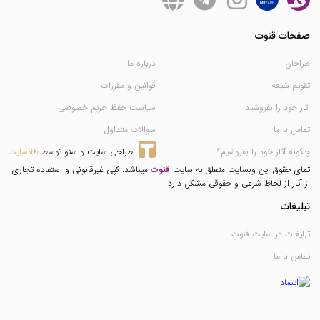
صفحات قنوت
طراحان
درباره ما
تقویم شیعه
قوانین و مقررات
آثار خود را بفروشید
سیاست حفظ حریم خصوصی
تماس با ما
سوالات متداول
چگونه آثار خود را بفروشیم؟
طراحی سایت
 و 
سئو
 توسط 
طلاسایت
تمای حقوق این وبسایت متعلق به سایت
قنوت
میباشد. کپی غیرقانونی و استفاده تجاری
از آثار از لحاظ شرعی و حقوقی مشکل دارد
تبلیغات
تبلیغات در سایت قنوت
تماس با ما