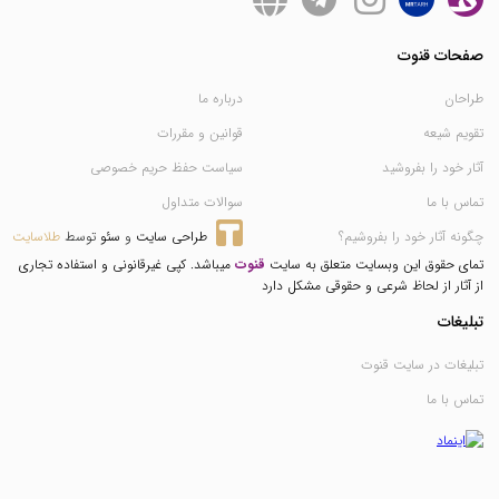
صفحات قنوت
طراحان
درباره ما
تقویم شیعه
قوانین و مقررات
آثار خود را بفروشید
سیاست حفظ حریم خصوصی
تماس با ما
سوالات متداول
چگونه آثار خود را بفروشیم؟
طراحی سایت
 و 
سئو
 توسط 
طلاسایت
تمای حقوق این وبسایت متعلق به سایت
قنوت
میباشد. کپی غیرقانونی و استفاده تجاری
از آثار از لحاظ شرعی و حقوقی مشکل دارد
تبلیغات
تبلیغات در سایت قنوت
تماس با ما