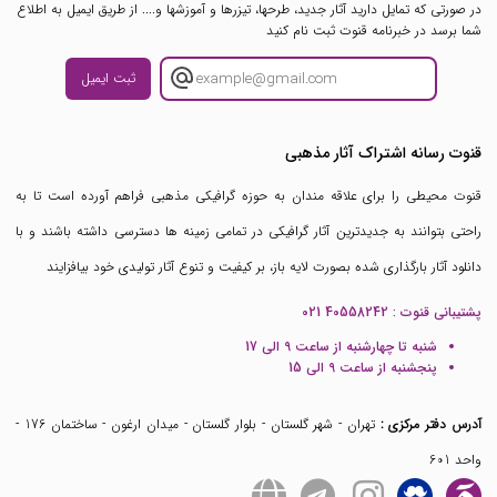
در صورتی که تمایل دارید آثار جدید، طرحها، تیزرها و آموزشها و.... از طریق ایمیل به اطلاع
شما برسد در خبرنامه قنوت ثبت نام کنید
ثبت ایمیل
قنوت رسانه اشتراک آثار مذهبی
قنوت محیطی را برای علاقه مندان به حوزه گرافیکی مذهبی فراهم آورده است تا به
راحتی بتوانند به جدیدترین آثار گرافیکی در تمامی زمینه ها دسترسی داشته باشند و با
دانلود آثار بارگذاری شده بصورت لایه باز، بر کیفیت و تنوع آثار تولیدی خود بیافزایند
پشتیبانی قنوت :
021 40558242
شنبه تا چهارشنبه از ساعت 9 الی 17
پنجشنبه از ساعت 9 الی 15
آدرس دفتر مرکزی :
تهران - شهر گلستان - بلوار گلستان - میدان ارغون - ساختمان 176 -
واحد 601