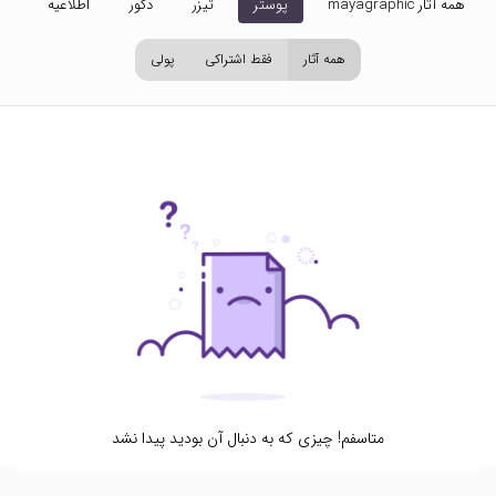
همه آثار mayagraphic
پوستر
تیزر
دکور
اطلاعیه
تص
همه آثار
فقط اشتراکی
پولی
متاسفم! چیزی که به دنبال آن بودید پیدا نشد