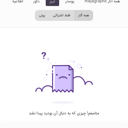
همه آثار mayagraphic
پوستر
تیزر
دکور
اطلاعیه
تص
همه آثار
فقط اشتراکی
پولی
متاسفم! چیزی که به دنبال آن بودید پیدا نشد