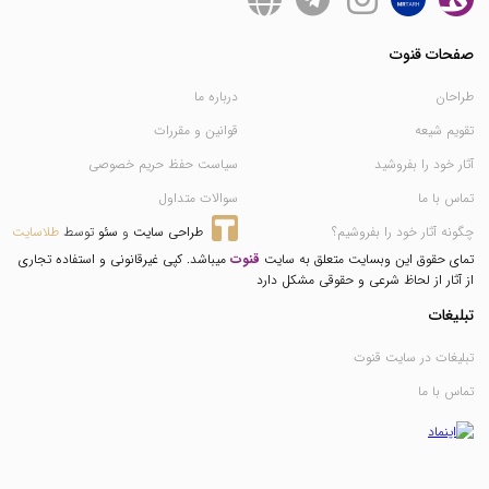
صفحات قنوت
طراحان
درباره ما
تقویم شیعه
قوانین و مقررات
آثار خود را بفروشید
سیاست حفظ حریم خصوصی
تماس با ما
سوالات متداول
چگونه آثار خود را بفروشیم؟
طراحی سایت
 و 
سئو
 توسط 
طلاسایت
تمای حقوق این وبسایت متعلق به سایت
قنوت
میباشد. کپی غیرقانونی و استفاده تجاری
از آثار از لحاظ شرعی و حقوقی مشکل دارد
تبلیغات
تبلیغات در سایت قنوت
تماس با ما