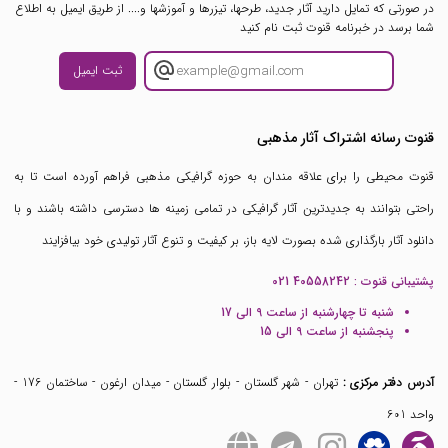
در صورتی که تمایل دارید آثار جدید، طرحها، تیزرها و آموزشها و.... از طریق ایمیل به اطلاع
شما برسد در خبرنامه قنوت ثبت نام کنید
ثبت ایمیل
قنوت رسانه اشتراک آثار مذهبی
قنوت محیطی را برای علاقه مندان به حوزه گرافیکی مذهبی فراهم آورده است تا به
راحتی بتوانند به جدیدترین آثار گرافیکی در تمامی زمینه ها دسترسی داشته باشند و با
دانلود آثار بارگذاری شده بصورت لایه باز، بر کیفیت و تنوع آثار تولیدی خود بیافزایند
پشتیبانی قنوت :
021 40558242
شنبه تا چهارشنبه از ساعت 9 الی 17
پنجشنبه از ساعت 9 الی 15
آدرس دفتر مرکزی :
تهران - شهر گلستان - بلوار گلستان - میدان ارغون - ساختمان 176 -
واحد 601