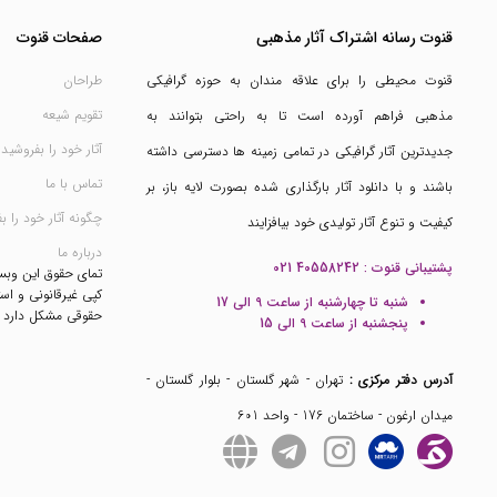
قنوت رسانه اشتراک آثار مذهبی
صفحات قنوت
قنوت محیطی را برای علاقه مندان به حوزه گرافیکی
طراحان
تقویم شیعه
مذهبی فراهم آورده است تا به راحتی بتوانند به
آثار خود را بفروشید
جدیدترین آثار گرافیکی در تمامی زمینه ها دسترسی داشته
تماس با ما
باشند و با دانلود آثار بارگذاری شده بصورت لایه باز، بر
چگونه آثار خود را ب
کیفیت و تنوع آثار تولیدی خود بیافزایند
درباره ما
پشتیبانی قنوت :
021 40558242
تمای حقوق این وب
کپی غیرقانونی و است
شنبه تا چهارشنبه از ساعت 9 الی 17
حقوقی مشکل دارد
پنجشنبه از ساعت 9 الی 15
آدرس دفتر مرکزی :
تهران - شهر گلستان - بلوار گلستان -
میدان ارغون - ساختمان 176 - واحد 601