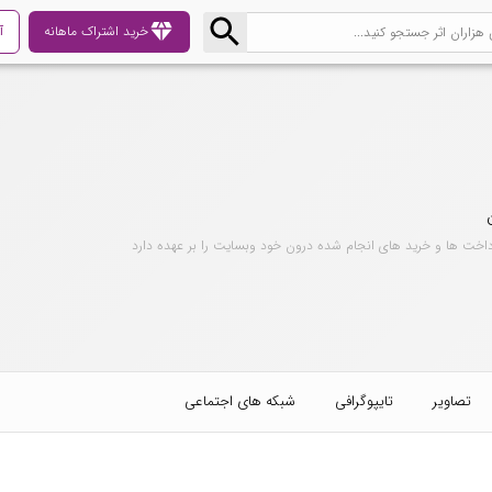
diamond
خرید اشتراک ماهانه
آ
داخت ها و خرید های انجام شده درون خود وبسایت را بر عهده دارد
تصاویر
تایپوگرافی
شبکه های اجتماعی