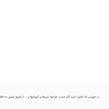
در صورتی که تمایل دارید آثار جدید، طرحها، تیزرها و آموزشها و.... از طریق ایمیل به ا