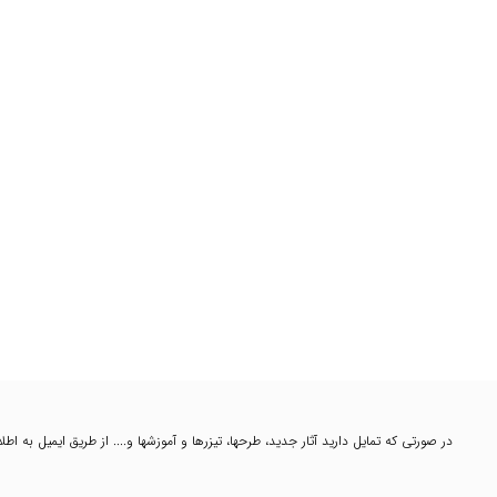
در صورتی که تمایل دارید آثار جدید، طرحها، تیزرها و آموزشها و.... از طریق ایمیل به ا