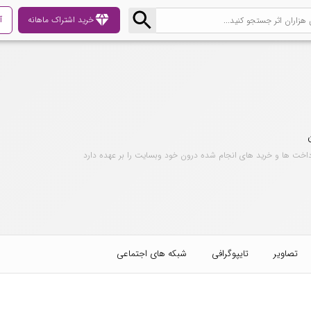
diamond
خرید اشتراک ماهانه
آ
داخت ها و خرید های انجام شده درون خود وبسایت را بر عهده دارد
تصاویر
تایپوگرافی
شبکه های اجتماعی