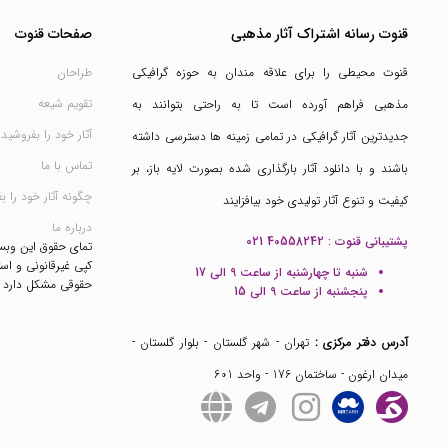
قنوت رسانه اشتراک آثار مذهبی
صفحات قنوت
قنوت محیطی را برای علاقه مندان به حوزه گرافیکی
طراحان
تقویم شیعه
مذهبی فراهم آورده است تا به راحتی بتوانند به
آثار خود را بفروشید
جدیدترین آثار گرافیکی در تمامی زمینه ها دسترسی داشته
تماس با ما
باشند و با دانلود آثار بارگذاری شده بصورت لایه باز، بر
چگونه آثار خود را ب
کیفیت و تنوع آثار تولیدی خود بیافزایند
درباره ما
پشتیبانی قنوت :
021 40558242
تمای حقوق این وب
کپی غیرقانونی و است
شنبه تا چهارشنبه از ساعت 9 الی 17
حقوقی مشکل دارد
پنجشنبه از ساعت 9 الی 15
آدرس دفتر مرکزی :
تهران - شهر گلستان - بلوار گلستان -
میدان ارغون - ساختمان 176 - واحد 601