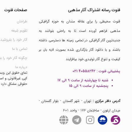
قنوت رسانه اشتراک آثار مذهبی
صفحات قنوت
قنوت محیطی را برای علاقه مندان به حوزه گرافیکی
طراحان
تقویم شیعه
مذهبی فراهم آورده است تا به راحتی بتوانند به
آثار خود را بفروشید
جدیدترین آثار گرافیکی در تمامی زمینه ها دسترسی داشته
تماس با ما
باشند و با دانلود آثار بارگذاری شده بصورت لایه باز، بر
چگونه آثار خود را ب
کیفیت و تنوع آثار تولیدی خود بیافزایند
درباره ما
پشتیبانی قنوت :
021 40558242
تمای حقوق این وب
کپی غیرقانونی و است
شنبه تا چهارشنبه از ساعت 9 الی 17
حقوقی مشکل دارد
پنجشنبه از ساعت 9 الی 15
آدرس دفتر مرکزی :
تهران - شهر گلستان - بلوار گلستان -
میدان ارغون - ساختمان 176 - واحد 601