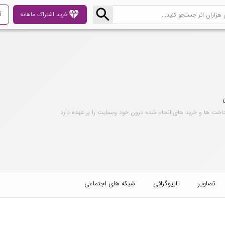
diamond
خرید اشتراک ماهانه
آ
داخت ها و خرید های انجام شده درون خود وبسایت را بر عهده دارد
تصاویر
تایپوگرافی
شبکه های اجتماعی