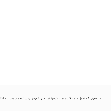
در صورتی که تمایل دارید آثار جدید، طرحها، تیزرها و آموزشها و.... از طریق ایمیل به ا