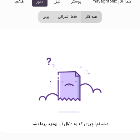
همه آثار mayagraphic
پوستر
تیزر
دکور
اطلاعیه
تص
همه آثار
فقط اشتراکی
پولی
متاسفم! چیزی که به دنبال آن بودید پیدا نشد