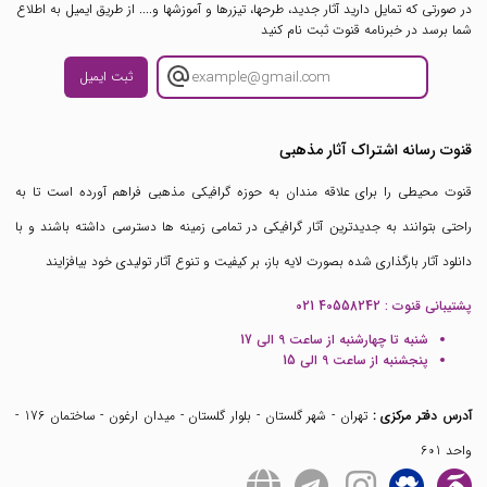
در صورتی که تمایل دارید آثار جدید، طرحها، تیزرها و آموزشها و.... از طریق ایمیل به اطلاع
شما برسد در خبرنامه قنوت ثبت نام کنید
ثبت ایمیل
قنوت رسانه اشتراک آثار مذهبی
قنوت محیطی را برای علاقه مندان به حوزه گرافیکی مذهبی فراهم آورده است تا به
راحتی بتوانند به جدیدترین آثار گرافیکی در تمامی زمینه ها دسترسی داشته باشند و با
دانلود آثار بارگذاری شده بصورت لایه باز، بر کیفیت و تنوع آثار تولیدی خود بیافزایند
پشتیبانی قنوت :
021 40558242
شنبه تا چهارشنبه از ساعت 9 الی 17
پنجشنبه از ساعت 9 الی 15
آدرس دفتر مرکزی :
تهران - شهر گلستان - بلوار گلستان - میدان ارغون - ساختمان 176 -
واحد 601