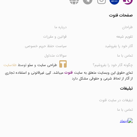
صفحات قنوت
طراحان
درباره ما
تقویم شیعه
قوانین و مقررات
آثار خود را بفروشید
سیاست حفظ حریم خصوصی
تماس با ما
سوالات متداول
چگونه آثار خود را بفروشیم؟
طراحی سایت
 و 
سئو
 توسط 
طلاسایت
تمای حقوق این وبسایت متعلق به سایت
قنوت
میباشد. کپی غیرقانونی و استفاده تجاری
از آثار از لحاظ شرعی و حقوقی مشکل دارد
تبلیغات
تبلیغات در سایت قنوت
تماس با ما