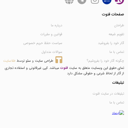
صفحات قنوت
طراحان
درباره ما
تقویم شیعه
قوانین و مقررات
آثار خود را بفروشید
سیاست حفظ حریم خصوصی
تماس با ما
سوالات متداول
چگونه آثار خود را بفروشیم؟
طراحی سایت
 و 
سئو
 توسط 
طلاسایت
تمای حقوق این وبسایت متعلق به سایت
قنوت
میباشد. کپی غیرقانونی و استفاده تجاری
از آثار از لحاظ شرعی و حقوقی مشکل دارد
تبلیغات
تبلیغات در سایت قنوت
تماس با ما