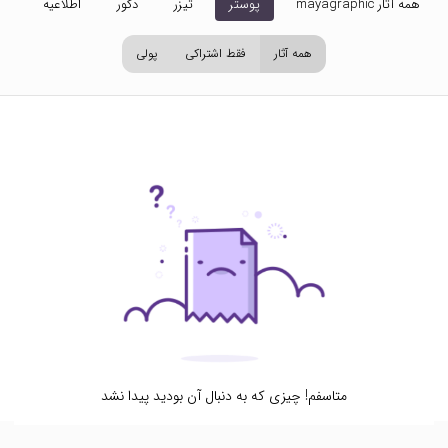
همه آثار mayagraphic
پوستر
تیزر
دکور
اطلاعیه
تص
همه آثار
فقط اشتراکی
پولی
متاسفم! چیزی که به دنبال آن بودید پیدا نشد