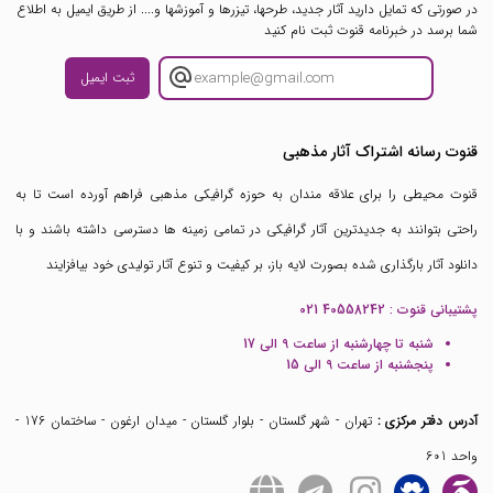
در صورتی که تمایل دارید آثار جدید، طرحها، تیزرها و آموزشها و.... از طریق ایمیل به اطلاع
شما برسد در خبرنامه قنوت ثبت نام کنید
ثبت ایمیل
قنوت رسانه اشتراک آثار مذهبی
قنوت محیطی را برای علاقه مندان به حوزه گرافیکی مذهبی فراهم آورده است تا به
راحتی بتوانند به جدیدترین آثار گرافیکی در تمامی زمینه ها دسترسی داشته باشند و با
دانلود آثار بارگذاری شده بصورت لایه باز، بر کیفیت و تنوع آثار تولیدی خود بیافزایند
پشتیبانی قنوت :
021 40558242
شنبه تا چهارشنبه از ساعت 9 الی 17
پنجشنبه از ساعت 9 الی 15
آدرس دفتر مرکزی :
تهران - شهر گلستان - بلوار گلستان - میدان ارغون - ساختمان 176 -
واحد 601