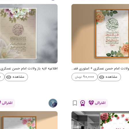
اطلاعیه لایه باز ولادت امام حسن عسکری + استوری فضای مجازی
مشاهده
مشاهده
0
90,000
visibility
visibility
تومان
nd
workspace_premium
diamond
bookmark_border
اشتراکی
اشتراکی