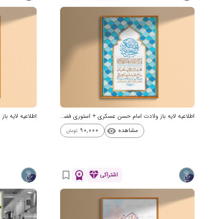
اطلاعیه لایه باز ولادت امام حسن عسکری + استوری فضای مجازی
مشاهده
90,000
visibility
تومان
workspace_premium
diamond
bookmark_border
اشتراکی