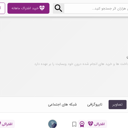
diamond
خرید اشتراک ماهانه
آ
داخت ها و خرید های انجام شده درون خود وبسایت را بر عهده دارد
تصاویر
تایپوگرافی
شبکه های اجتماعی
nd
workspace_premium
diamond
bookmark_border
اشتراکی
اشتراکی