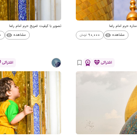
مناره حرم امام رضا
تصویر با کیفیت ضریح حرم امام رضا
مشاهده
مشاهده
0
90,000
visibility
visibility
تومان
nd
workspace_premium
diamond
bookmark_border
اشتراکی
اشتراکی