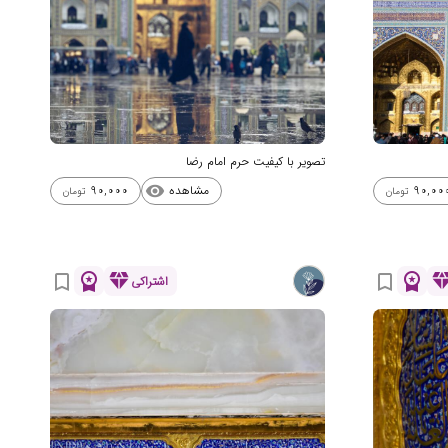
تصویر با کیفیت حرم امام رضا
مشاهده
90,000
90,00
visibility
تومان
تومان
workspace_premium
diamond
workspace_premium
diamo
bookmark_border
bookmark_border
اشتراکی