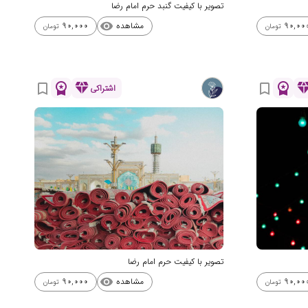
تصویر با کیفیت گنبد حرم امام رضا
مشاهده
90,000
90,00
visibility
تومان
تومان
workspace_premium
diamond
workspace_premium
diamo
bookmark_border
bookmark_border
اشتراکی
تصویر با کیفیت حرم امام رضا
مشاهده
90,000
90,00
visibility
تومان
تومان