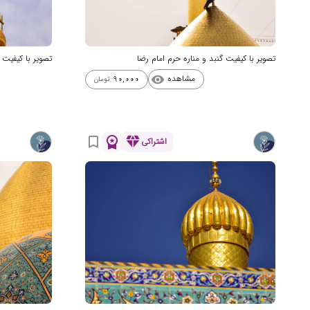
تصویر با کیفیت گنبد و مناره حرم امام رضا
تصویر با کیفیت 
مشاهده
90,000
visibility
تومان
workspace_premium
diamond
bookmark_border
اشتراکی