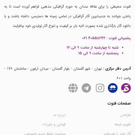
قنوت محیطی را برای علاقه مندان به حوزه گرافیکی مذهبی فراهم آورده است تا به
راحتی بتوانند به جدیدترین آثار گرافیکی در تمامی زمینه ها دسترسی داشته باشند و با
دانلود آثار بارگذاری شده بصورت لایه باز، بر کیفیت و تنوع آثار تولیدی خود بیافزایند
پشتیبانی قنوت :
021 40558242
شنبه تا چهارشنبه از ساعت 9 الی 17
پنجشنبه از ساعت 9 الی 15
آدرس دفتر مرکزی :
تهران - شهر گلستان - بلوار گلستان - میدان ارغون - ساختمان 176 -
واحد 601
صفحات قنوت
طراحان
درباره ما
تقویم شیعه
قوانین و مقررات
آثار خود را بفروشید
سیاست حفظ حریم خصوصی