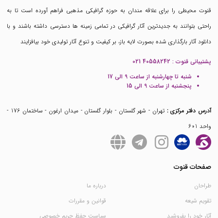
قنوت محیطی را برای علاقه مندان به حوزه گرافیکی مذهبی فراهم آورده است تا به
راحتی بتوانند به جدیدترین آثار گرافیکی در تمامی زمینه ها دسترسی داشته باشند و با
دانلود آثار بارگذاری شده بصورت لایه باز، بر کیفیت و تنوع آثار تولیدی خود بیافزایند
پشتیبانی قنوت :
021 40558242
شنبه تا چهارشنبه از ساعت 9 الی 17
پنجشنبه از ساعت 9 الی 15
آدرس دفتر مرکزی :
تهران - شهر گلستان - بلوار گلستان - میدان ارغون - ساختمان 176 -
واحد 601
صفحات قنوت
طراحان
درباره ما
تقویم شیعه
قوانین و مقررات
آثار خود را بفروشید
سیاست حفظ حریم خصوصی