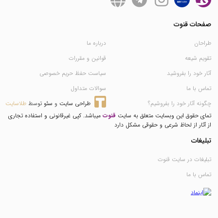
صفحات قنوت
طراحان
درباره ما
تقویم شیعه
قوانین و مقررات
آثار خود را بفروشید
سیاست حفظ حریم خصوصی
تماس با ما
سوالات متداول
چگونه آثار خود را بفروشیم؟
طراحی سایت
 و 
سئو
 توسط 
طلاسایت
تمای حقوق این وبسایت متعلق به سایت
قنوت
میباشد. کپی غیرقانونی و استفاده تجاری
از آثار از لحاظ شرعی و حقوقی مشکل دارد
تبلیغات
تبلیغات در سایت قنوت
تماس با ما