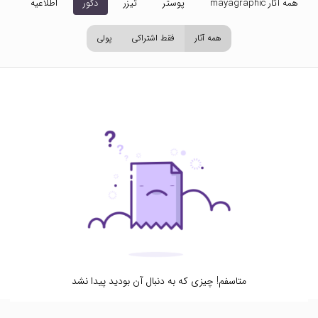
همه آثار mayagraphic
پوستر
تیزر
دکور
اطلاعیه
تص
همه آثار
فقط اشتراکی
پولی
متاسفم! چیزی که به دنبال آن بودید پیدا نشد