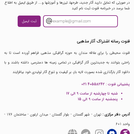
در صورتی که تمایل دارید آثار جدید، طرحها، تیزرها و آموزشها و.... از طریق ایمیل به اطلاع
شما برسد در خبرنامه قنوت ثبت نام کنید
ثبت ایمیل
قنوت رسانه اشتراک آثار مذهبی
قنوت محیطی را برای علاقه مندان به حوزه گرافیکی مذهبی فراهم آورده است تا به
راحتی بتوانند به جدیدترین آثار گرافیکی در تمامی زمینه ها دسترسی داشته باشند و با
دانلود آثار بارگذاری شده بصورت لایه باز، بر کیفیت و تنوع آثار تولیدی خود بیافزایند
پشتیبانی قنوت :
021 40558242
شنبه تا چهارشنبه از ساعت 9 الی 17
پنجشنبه از ساعت 9 الی 15
آدرس دفتر مرکزی :
تهران - شهر گلستان - بلوار گلستان - میدان ارغون - ساختمان 176 -
واحد 601