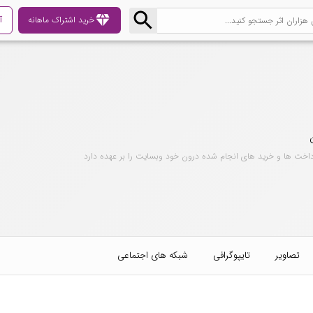
diamond
خرید اشتراک ماهانه
آ
داخت ها و خرید های انجام شده درون خود وبسایت را بر عهده دارد
تصاویر
تایپوگرافی
شبکه های اجتماعی