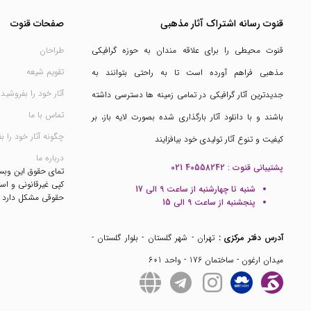
قنوت رسانه اشتراک آثار مذهبی
صفحات قنوت
قنوت محیطی را برای علاقه مندان به حوزه گرافیکی
طراحان
تقویم شیعه
مذهبی فراهم آورده است تا به راحتی بتوانند به
آثار خود را بفروشید
جدیدترین آثار گرافیکی در تمامی زمینه ها دسترسی داشته
تماس با ما
باشند و با دانلود آثار بارگذاری شده بصورت لایه باز، بر
چگونه آثار خود را ب
کیفیت و تنوع آثار تولیدی خود بیافزایند
درباره ما
پشتیبانی قنوت :
021 40558242
تمای حقوق این وب
کپی غیرقانونی و است
شنبه تا چهارشنبه از ساعت 9 الی 17
حقوقی مشکل دارد
پنجشنبه از ساعت 9 الی 15
آدرس دفتر مرکزی :
تهران - شهر گلستان - بلوار گلستان -
میدان ارغون - ساختمان 176 - واحد 601