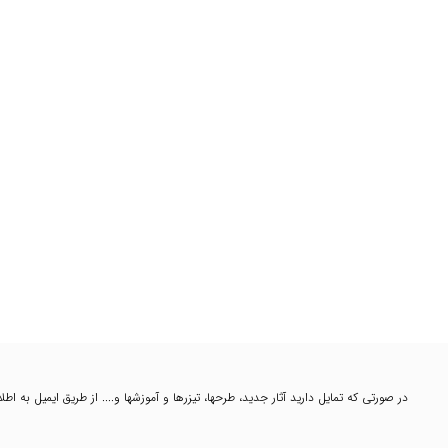
در صورتی که تمایل دارید آثار جدید، طرحها، تیزرها و آموزشها و.... از طریق ایمیل به ا