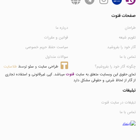
صفحات قنوت
طراحان
درباره ما
تقویم شیعه
قوانین و مقررات
آثار خود را بفروشید
سیاست حفظ حریم خصوصی
تماس با ما
سوالات متداول
چگونه آثار خود را بفروشیم؟
طراحی سایت
 و 
سئو
 توسط 
طلاسایت
تمای حقوق این وبسایت متعلق به سایت
قنوت
میباشد. کپی غیرقانونی و استفاده تجاری
از آثار از لحاظ شرعی و حقوقی مشکل دارد
تبلیغات
تبلیغات در سایت قنوت
تماس با ما