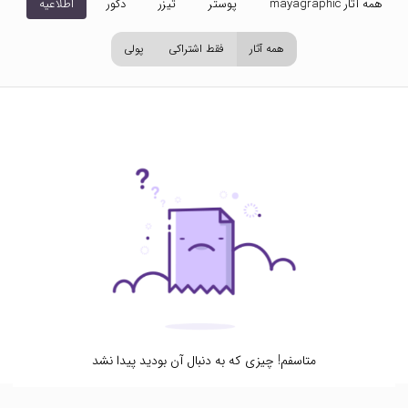
همه آثار mayagraphic
پوستر
تیزر
دکور
اطلاعیه
تص
همه آثار
فقط اشتراکی
پولی
متاسفم! چیزی که به دنبال آن بودید پیدا نشد