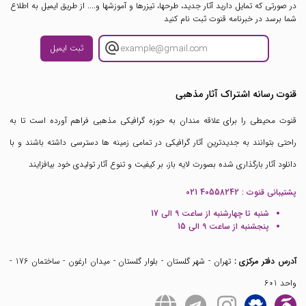
در صورتی که تمایل دارید آثار جدید، طرحها، تیزرها و آموزشها و.... از طریق ایمیل به اطلاع
شما برسد در خبرنامه قنوت ثبت نام کنید
ثبت ایمیل
قنوت رسانه اشتراک آثار مذهبی
قنوت محیطی را برای علاقه مندان به حوزه گرافیکی مذهبی فراهم آورده است تا به
راحتی بتوانند به جدیدترین آثار گرافیکی در تمامی زمینه ها دسترسی داشته باشند و با
دانلود آثار بارگذاری شده بصورت لایه باز، بر کیفیت و تنوع آثار تولیدی خود بیافزایند
پشتیبانی قنوت :
021 40558242
شنبه تا چهارشنبه از ساعت 9 الی 17
پنجشنبه از ساعت 9 الی 15
آدرس دفتر مرکزی :
تهران - شهر گلستان - بلوار گلستان - میدان ارغون - ساختمان 176 -
واحد 601