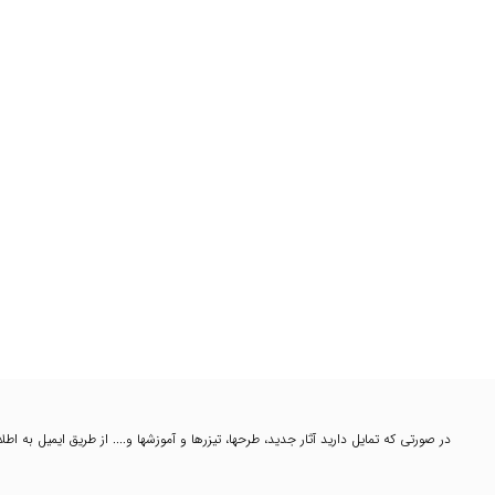
در صورتی که تمایل دارید آثار جدید، طرحها، تیزرها و آموزشها و.... از طریق ایمیل به ا