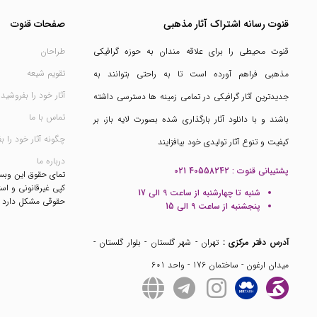
قنوت رسانه اشتراک آثار مذهبی
صفحات قنوت
قنوت محیطی را برای علاقه مندان به حوزه گرافیکی
طراحان
تقویم شیعه
مذهبی فراهم آورده است تا به راحتی بتوانند به
آثار خود را بفروشید
جدیدترین آثار گرافیکی در تمامی زمینه ها دسترسی داشته
تماس با ما
باشند و با دانلود آثار بارگذاری شده بصورت لایه باز، بر
چگونه آثار خود را ب
کیفیت و تنوع آثار تولیدی خود بیافزایند
درباره ما
پشتیبانی قنوت :
021 40558242
تمای حقوق این وب
کپی غیرقانونی و است
شنبه تا چهارشنبه از ساعت 9 الی 17
حقوقی مشکل دارد
پنجشنبه از ساعت 9 الی 15
آدرس دفتر مرکزی :
تهران - شهر گلستان - بلوار گلستان -
میدان ارغون - ساختمان 176 - واحد 601