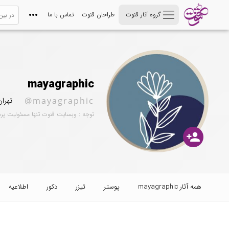
گروه آثار قنوت
طراحان قنوت
تماس با ما
mayagraphic
@mayagraphic
تهران
توجه : وبسایت قنوت تنها مسئولیت پر
person_add
همه آثار mayagraphic
پوستر
تیزر
دکور
اطلاعیه