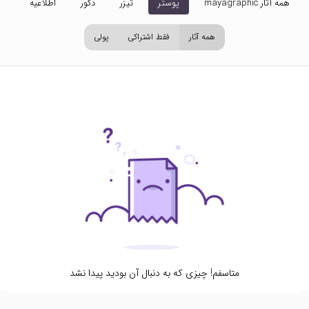
همه آثار mayagraphic
پوستر
تیزر
دکور
اطلاعیه
تص
همه آثار
فقط اشتراکی
پولی
متاسفم! چیزی که به دنبال آن بودید پیدا نشد