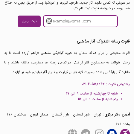
در صورتی که تمایل دارید آثار جدید، طرحها، تیزرها و آموزشها و.... از طریق ایمیل به اطلاع
شما برسد در خبرنامه قنوت ثبت نام کنید
ثبت ایمیل
قنوت رسانه اشتراک آثار مذهبی
قنوت محیطی را برای علاقه مندان به حوزه گرافیکی مذهبی فراهم آورده است تا به
راحتی بتوانند به جدیدترین آثار گرافیکی در تمامی زمینه ها دسترسی داشته باشند و با
دانلود آثار بارگذاری شده بصورت لایه باز، بر کیفیت و تنوع آثار تولیدی خود بیافزایند
پشتیبانی قنوت :
021 40558242
شنبه تا چهارشنبه از ساعت 9 الی 17
پنجشنبه از ساعت 9 الی 15
آدرس دفتر مرکزی :
تهران - شهر گلستان - بلوار گلستان - میدان ارغون - ساختمان 176 -
واحد 601