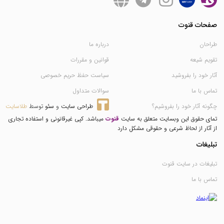
صفحات قنوت
طراحان
درباره ما
تقویم شیعه
قوانین و مقررات
آثار خود را بفروشید
سیاست حفظ حریم خصوصی
تماس با ما
سوالات متداول
چگونه آثار خود را بفروشیم؟
طراحی سایت
 و 
سئو
 توسط 
طلاسایت
تمای حقوق این وبسایت متعلق به سایت
قنوت
میباشد. کپی غیرقانونی و استفاده تجاری
از آثار از لحاظ شرعی و حقوقی مشکل دارد
تبلیغات
تبلیغات در سایت قنوت
تماس با ما