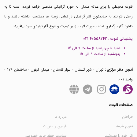
قنوت محیطی را برای علاقه مندان به حوزه گرافیکی مذهبی فراهم آورده است تا به
راحتی بتوانند به جدیدترین آثار گرافیکی در تمامی زمینه ها دسترسی داشته باشند و با
دانلود آثار بارگذاری شده بصورت لایه باز، بر کیفیت و تنوع آثار تولیدی خود بیافزایند
پشتیبانی قنوت :
021 40558242
شنبه تا چهارشنبه از ساعت 9 الی 17
پنجشنبه از ساعت 9 الی 15
آدرس دفتر مرکزی :
تهران - شهر گلستان - بلوار گلستان - میدان ارغون - ساختمان 176 -
واحد 601
صفحات قنوت
طراحان
درباره ما
تقویم شیعه
قوانین و مقررات
آثار خود را بفروشید
سیاست حفظ حریم خصوصی