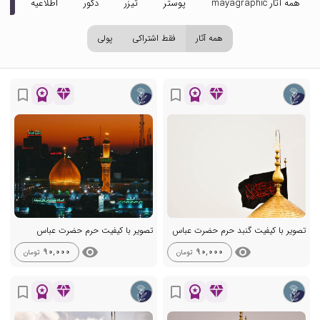
همه آثار mayagraphic
پوستر
تیزر
دکور
اطلاعیه
تص
همه آثار
فقط اشتراکی
پولی
workspace_premium
diamond
workspace_premium
diamond
bookmark_border
bookmark_border
تصویر با کیفیت گنبد حرم حضرت عباس
تصویر با کیفیت حرم حضرت عباس
visibility
visibility
90,000
90,000
تومان
تومان
workspace_premium
diamond
workspace_premium
diamond
bookmark_border
bookmark_border