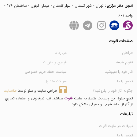
آدرس دفتر مرکزی :
تهران - شهر گلستان - بلوار گلستان - میدان ارغون - ساختمان 176 -
واحد 601
صفحات قنوت
طراحان
درباره ما
تقویم شیعه
قوانین و مقررات
آثار خود را بفروشید
سیاست حفظ حریم خصوصی
تماس با ما
سوالات متداول
چگونه آثار خود را بفروشیم؟
طراحی سایت
 و 
سئو
 توسط 
طلاسایت
تمای حقوق این وبسایت متعلق به سایت
قنوت
میباشد. کپی غیرقانونی و استفاده تجاری
از آثار از لحاظ شرعی و حقوقی مشکل دارد
تبلیغات
تبلیغات در سایت قنوت
تماس با ما