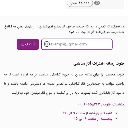
visibility
90,000
تومان
در صورتی که تمایل دارید آثار جدید، طرحها، تیزرها و آموزشها و.... از طریق ایمیل به اطلاع
شما برسد در خبرنامه قنوت ثبت نام کنید
ثبت ایمیل
قنوت رسانه اشتراک آثار مذهبی
قنوت محیطی را برای علاقه مندان به حوزه گرافیکی مذهبی فراهم آورده است تا به
راحتی بتوانند به جدیدترین آثار گرافیکی در تمامی زمینه ها دسترسی داشته باشند و با
دانلود آثار بارگذاری شده بصورت لایه باز، بر کیفیت و تنوع آثار تولیدی خود بیافزایند
پشتیبانی قنوت :
021 40558242
شنبه تا چهارشنبه از ساعت 9 الی 17
پنجشنبه از ساعت 9 الی 15