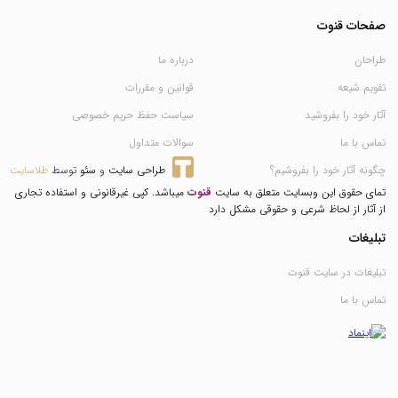
صفحات قنوت
طراحان
درباره ما
تقویم شیعه
قوانین و مقررات
آثار خود را بفروشید
سیاست حفظ حریم خصوصی
تماس با ما
سوالات متداول
چگونه آثار خود را بفروشیم؟
طراحی سایت
 و 
سئو
 توسط 
طلاسایت
تمای حقوق این وبسایت متعلق به سایت
قنوت
میباشد. کپی غیرقانونی و استفاده تجاری
از آثار از لحاظ شرعی و حقوقی مشکل دارد
تبلیغات
تبلیغات در سایت قنوت
تماس با ما