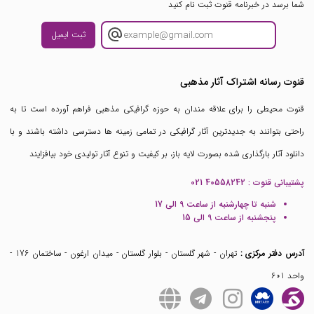
شما برسد در خبرنامه قنوت ثبت نام کنید
ثبت ایمیل
قنوت رسانه اشتراک آثار مذهبی
قنوت محیطی را برای علاقه مندان به حوزه گرافیکی مذهبی فراهم آورده است تا به
راحتی بتوانند به جدیدترین آثار گرافیکی در تمامی زمینه ها دسترسی داشته باشند و با
دانلود آثار بارگذاری شده بصورت لایه باز، بر کیفیت و تنوع آثار تولیدی خود بیافزایند
پشتیبانی قنوت :
021 40558242
شنبه تا چهارشنبه از ساعت 9 الی 17
پنجشنبه از ساعت 9 الی 15
آدرس دفتر مرکزی :
تهران - شهر گلستان - بلوار گلستان - میدان ارغون - ساختمان 176 -
واحد 601