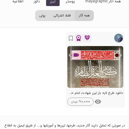
همه آثار mayagraphic
پوستر
تیزر
دکور
اطلاعیه
تص
همه آثار
فقط اشتراکی
پولی
workspace_premium
diamond
bookmark_border
دانلود طرح لایه باز تیزر شهادت امام حسن مجتبی (ع) + اطلاعیه لایه باز
visibility
90,000
تومان
در صورتی که تمایل دارید آثار جدید، طرحها، تیزرها و آموزشها و.... از طریق ایمیل به اطلاع