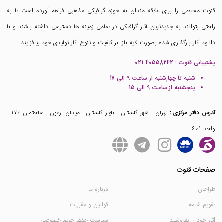
قنوت محیطی را برای علاقه مندان به حوزه گرافیکی مذهبی فراهم آورده است تا به
راحتی بتوانند به جدیدترین آثار گرافیکی در تمامی زمینه ها دسترسی داشته باشند و با
دانلود آثار بارگذاری شده بصورت لایه باز، بر کیفیت و تنوع آثار تولیدی خود بیافزایند
پشتیبانی قنوت :
021 40558242
شنبه تا چهارشنبه از ساعت 9 الی 17
پنجشنبه از ساعت 9 الی 15
آدرس دفتر مرکزی :
تهران - شهر گلستان - بلوار گلستان - میدان ارغون - ساختمان 176 -
واحد 601
صفحات قنوت
طراحان
درباره ما
تقویم شیعه
قوانین و مقررات
آثار خود را بفروشید
سیاست حفظ حریم خصوصی