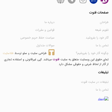
صفحات قنوت
طراحان
درباره ما
تقویم شیعه
قوانین و مقررات
آثار خود را بفروشید
سیاست حفظ حریم خصوصی
تماس با ما
سوالات متداول
چگونه آثار خود را بفروشیم؟
طراحی سایت
 و 
سئو
 توسط 
طلاسایت
تمای حقوق این وبسایت متعلق به سایت
قنوت
میباشد. کپی غیرقانونی و استفاده تجاری
از آثار از لحاظ شرعی و حقوقی مشکل دارد
تبلیغات
تبلیغات در سایت قنوت
تماس با ما