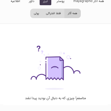
همه آثار mayagraphic
پوستر
تیزر
دکور
اطلاعیه
تص
همه آثار
فقط اشتراکی
پولی
متاسفم! چیزی که به دنبال آن بودید پیدا نشد