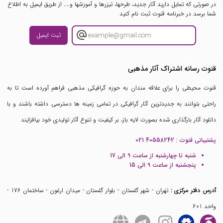
در صورتی که تمایل دارید آثار جدید، طرحها، تیزرها و آموزشها و.... از طریق ایمیل به اطلاع
شما برسد در خبرنامه قنوت ثبت نام کنید
ثبت ایمیل
قنوت رسانه اشتراک آثار مذهبی
قنوت محیطی را برای علاقه مندان به حوزه گرافیکی مذهبی فراهم آورده است تا به
راحتی بتوانند به جدیدترین آثار گرافیکی در تمامی زمینه ها دسترسی داشته باشند و با
دانلود آثار بارگذاری شده بصورت لایه باز، بر کیفیت و تنوع آثار تولیدی خود بیافزایند
پشتیبانی قنوت :
021 40558242
شنبه تا چهارشنبه از ساعت 9 الی 17
پنجشنبه از ساعت 9 الی 15
آدرس دفتر مرکزی :
تهران - شهر گلستان - بلوار گلستان - میدان ارغون - ساختمان 176 -
واحد 601