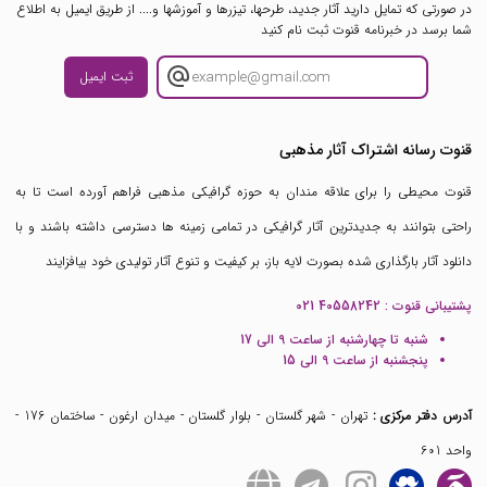
در صورتی که تمایل دارید آثار جدید، طرحها، تیزرها و آموزشها و.... از طریق ایمیل به اطلاع
شما برسد در خبرنامه قنوت ثبت نام کنید
ثبت ایمیل
قنوت رسانه اشتراک آثار مذهبی
قنوت محیطی را برای علاقه مندان به حوزه گرافیکی مذهبی فراهم آورده است تا به
راحتی بتوانند به جدیدترین آثار گرافیکی در تمامی زمینه ها دسترسی داشته باشند و با
دانلود آثار بارگذاری شده بصورت لایه باز، بر کیفیت و تنوع آثار تولیدی خود بیافزایند
پشتیبانی قنوت :
021 40558242
شنبه تا چهارشنبه از ساعت 9 الی 17
پنجشنبه از ساعت 9 الی 15
آدرس دفتر مرکزی :
تهران - شهر گلستان - بلوار گلستان - میدان ارغون - ساختمان 176 -
واحد 601