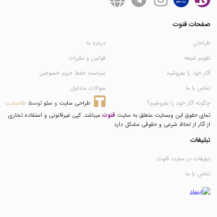
صفحات قنوت
طراحان
درباره ما
تقویم شیعه
قوانین و مقررات
آثار خود را بفروشید
سیاست حفظ حریم خصوصی
تماس با ما
سوالات متداول
چگونه آثار خود را بفروشیم؟
طراحی سایت
 و 
سئو
 توسط 
طلاسایت
تمای حقوق این وبسایت متعلق به سایت
قنوت
میباشد. کپی غیرقانونی و استفاده تجاری
از آثار از لحاظ شرعی و حقوقی مشکل دارد
تبلیغات
تبلیغات در سایت قنوت
تماس با ما