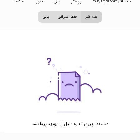
همه آثار mayagraphic
پوستر
تیزر
دکور
اطلاعیه
تص
همه آثار
فقط اشتراکی
پولی
متاسفم! چیزی که به دنبال آن بودید پیدا نشد