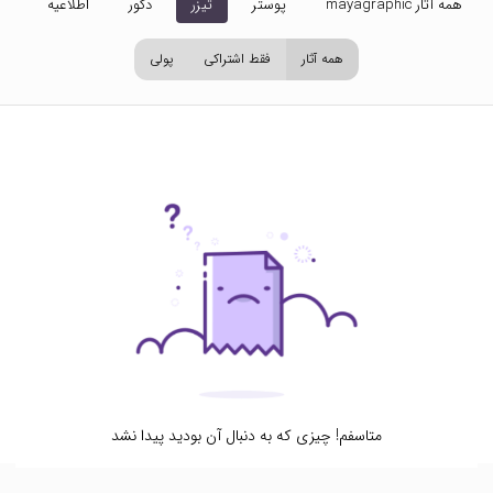
همه آثار mayagraphic
پوستر
تیزر
دکور
اطلاعیه
تص
همه آثار
فقط اشتراکی
پولی
متاسفم! چیزی که به دنبال آن بودید پیدا نشد