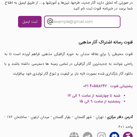
در صورتی که تمایل دارید آثار جدید، طرحها، تیزرها و آموزشها و.... از طریق ایمیل به اطلاع
شما برسد در خبرنامه قنوت ثبت نام کنید
ثبت ایمیل
قنوت رسانه اشتراک آثار مذهبی
قنوت محیطی را برای علاقه مندان به حوزه گرافیکی مذهبی فراهم آورده است تا به
راحتی بتوانند به جدیدترین آثار گرافیکی در تمامی زمینه ها دسترسی داشته باشند و با
دانلود آثار بارگذاری شده بصورت لایه باز، بر کیفیت و تنوع آثار تولیدی خود بیافزایند
پشتیبانی قنوت :
021 40558242
شنبه تا چهارشنبه از ساعت 9 الی 17
پنجشنبه از ساعت 9 الی 15
آدرس دفتر مرکزی :
تهران - شهر گلستان - بلوار گلستان - میدان ارغون - ساختمان 176 -
واحد 601