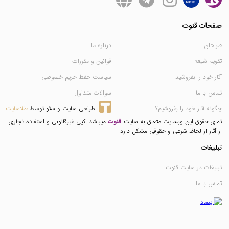
صفحات قنوت
طراحان
درباره ما
تقویم شیعه
قوانین و مقررات
آثار خود را بفروشید
سیاست حفظ حریم خصوصی
تماس با ما
سوالات متداول
چگونه آثار خود را بفروشیم؟
طراحی سایت
 و 
سئو
 توسط 
طلاسایت
تمای حقوق این وبسایت متعلق به سایت
قنوت
میباشد. کپی غیرقانونی و استفاده تجاری
از آثار از لحاظ شرعی و حقوقی مشکل دارد
تبلیغات
تبلیغات در سایت قنوت
تماس با ما