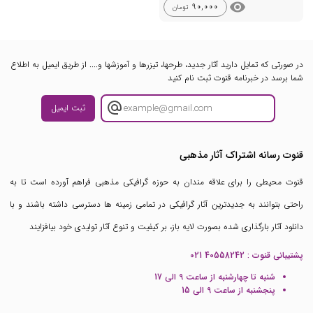
visibility
90,000
تومان
در صورتی که تمایل دارید آثار جدید، طرحها، تیزرها و آموزشها و.... از طریق ایمیل به اطلاع
شما برسد در خبرنامه قنوت ثبت نام کنید
ثبت ایمیل
قنوت رسانه اشتراک آثار مذهبی
قنوت محیطی را برای علاقه مندان به حوزه گرافیکی مذهبی فراهم آورده است تا به
راحتی بتوانند به جدیدترین آثار گرافیکی در تمامی زمینه ها دسترسی داشته باشند و با
دانلود آثار بارگذاری شده بصورت لایه باز، بر کیفیت و تنوع آثار تولیدی خود بیافزایند
پشتیبانی قنوت :
021 40558242
شنبه تا چهارشنبه از ساعت 9 الی 17
پنجشنبه از ساعت 9 الی 15