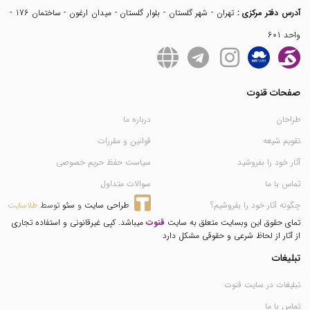
آدرس دفتر مرکزی :
تهران - شهر گلستان - بلوار گلستان - میدان ارغون - ساختمان 176 -
واحد 601
صفحات قنوت
طراحان
درباره ما
تقویم شیعه
قوانین و مقررات
آثار خود را بفروشید
سیاست حفظ حریم خصوصی
تماس با ما
سوالات متداول
چگونه آثار خود را بفروشیم؟
طراحی سایت
 و 
سئو
 توسط 
طلاسایت
تمای حقوق این وبسایت متعلق به سایت
قنوت
میباشد. کپی غیرقانونی و استفاده تجاری
از آثار از لحاظ شرعی و حقوقی مشکل دارد
تبلیغات
تبلیغات در سایت قنوت
تماس با ما