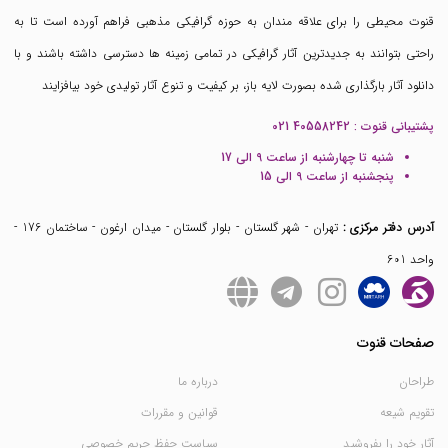
قنوت محیطی را برای علاقه مندان به حوزه گرافیکی مذهبی فراهم آورده است تا به
راحتی بتوانند به جدیدترین آثار گرافیکی در تمامی زمینه ها دسترسی داشته باشند و با
دانلود آثار بارگذاری شده بصورت لایه باز، بر کیفیت و تنوع آثار تولیدی خود بیافزایند
پشتیبانی قنوت :
021 40558242
شنبه تا چهارشنبه از ساعت 9 الی 17
پنجشنبه از ساعت 9 الی 15
آدرس دفتر مرکزی :
تهران - شهر گلستان - بلوار گلستان - میدان ارغون - ساختمان 176 -
واحد 601
صفحات قنوت
طراحان
درباره ما
تقویم شیعه
قوانین و مقررات
آثار خود را بفروشید
سیاست حفظ حریم خصوصی